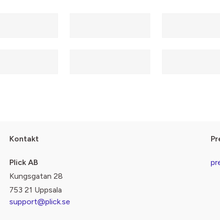
Kontakt
Pr
Plick AB
pr
Kungsgatan 28
753 21 Uppsala
support@plick.se