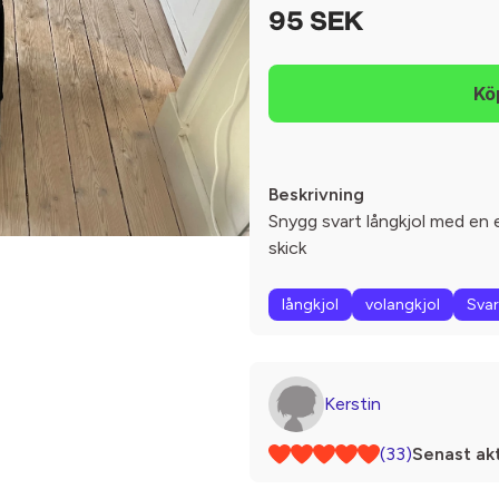
95 SEK
Beskrivning
Snygg svart långkjol med en e
skick
långkjol
volangkjol
Svar
Kerstin
(33)
Senast akt