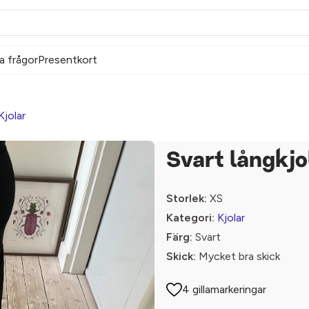
a frågor
Presentkort
Kjolar
Svart långkjo
Storlek:
XS
Kategori:
Kjolar
Färg:
Svart
Skick:
Mycket bra skick
4 gillamarkeringar