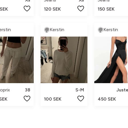
 SEK
120 SEK
150 SEK
erstin
Kerstin
Kerstin
oprix
38
S-M
Juste
 SEK
100 SEK
450 SEK