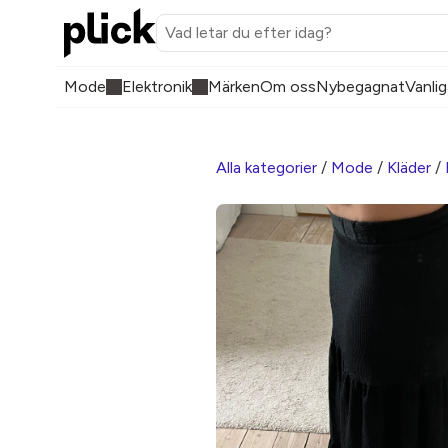
Mode
Elektronik
Märken
Om oss
Nybegagnat
Vanlig
Alla kategorier
/
Mode
/
Kläder
/