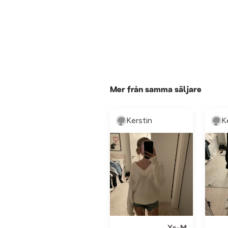
Mer från samma säljare
Kerstin
K
Xs-M