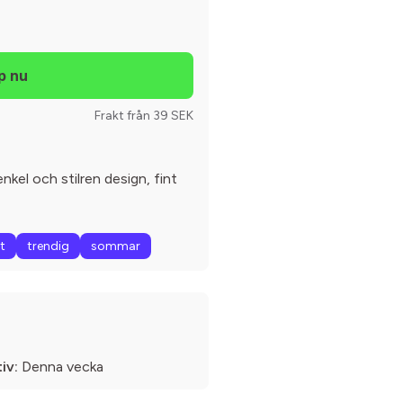
Frakt från 39 SEK
nkel och stilren design, fint
t
trendig
sommar
iv:
Denna vecka