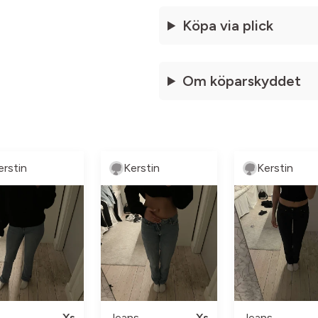
Köpa via plick
Om köparskyddet
erstin
Kerstin
Kerstin
Xs
Jeans
Xs
Jeans