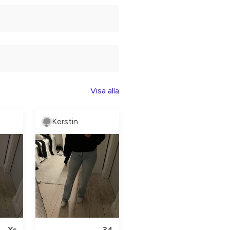
Visa alla
Kerstin
Xs
34