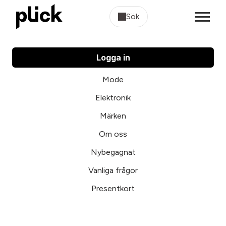
Sök
Logga in
Mode
Elektronik
Märken
Om oss
Nybegagnat
Vanliga frågor
Presentkort