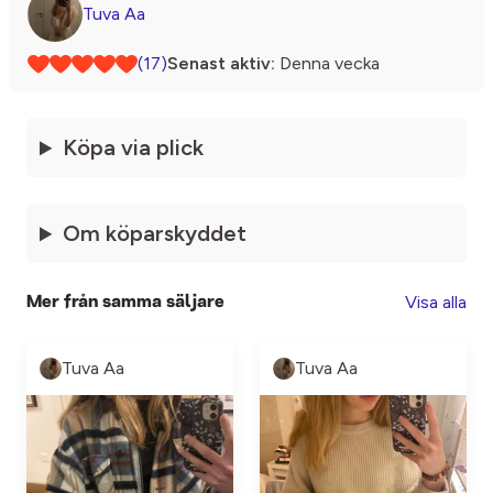
Tuva Aa
(17)
Senast aktiv:
Denna vecka
Köpa via plick
Om köparskyddet
Visa alla
Mer från samma säljare
Tuva Aa
Tuva Aa