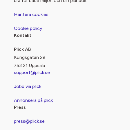
bra för både miljön och din plånbok.
Hantera cookies
Cookie policy
Kontakt
Plick AB
Kungsgatan 28
753 21 Uppsala
support@plick.se
Jobb via plick
Annonsera på plick
Press
press@plick.se