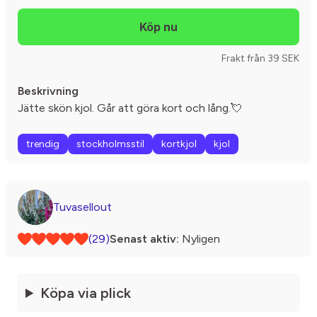
Frakt från 39 SEK
Beskrivning
Jätte skön kjol. Går att göra kort och lång.💘
trendig
stockholmsstil
kortkjol
kjol
Tuvasellout
(29)
Senast aktiv:
Nyligen
Köpa via plick