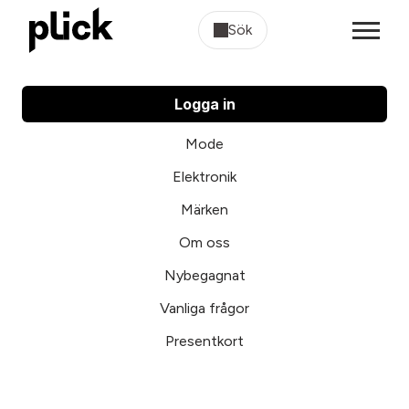
Sök
Logga in
Mode
Elektronik
Märken
Om oss
Nybegagnat
Vanliga frågor
Presentkort