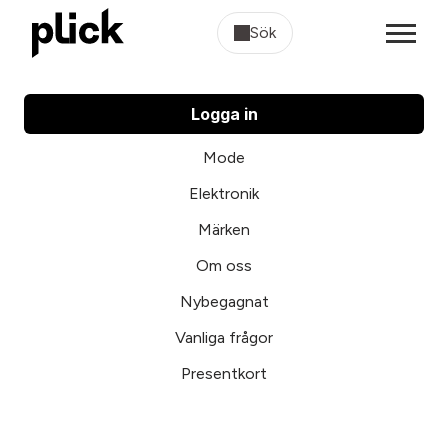
Sök
Logga in
Mode
Elektronik
Märken
Om oss
Nybegagnat
Vanliga frågor
Presentkort