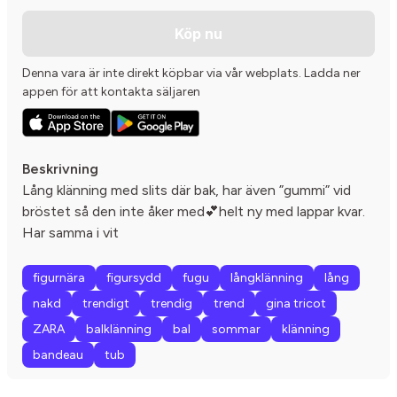
Köp nu
Denna vara är inte direkt köpbar via vår webplats. Ladda ner
appen för att kontakta säljaren
Beskrivning
Lång klänning med slits där bak, har även ”gummi” vid
bröstet så den inte åker med💕helt ny med lappar kvar.
Har samma i vit
figurnära
figursydd
fugu
långklänning
lång
nakd
trendigt
trendig
trend
gina tricot
ZARA
balklänning
bal
sommar
klänning
bandeau
tub