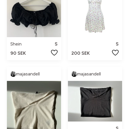
Shein
S
S
90 SEK
200 SEK
majasandell
majasandell
S