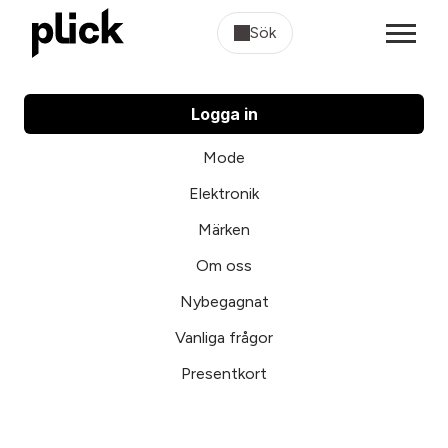
Sök
Logga in
Mode
Elektronik
Märken
Om oss
Nybegagnat
Vanliga frågor
Presentkort