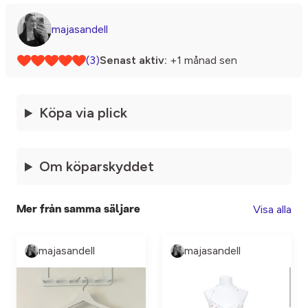
majasandell
(3)
Senast aktiv:
+1 månad sen
Köpa via plick
Om köparskyddet
Visa alla
Mer från samma säljare
majasandell
majasandell