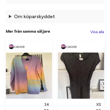
Om köparskyddet
Visa alla
Mer från samma säljare
cassie
cassie
34
XS