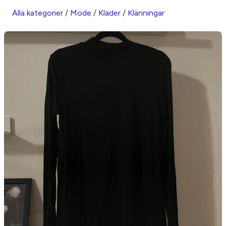
Alla kategorier
/
Mode
/
Kläder
/
Klänningar