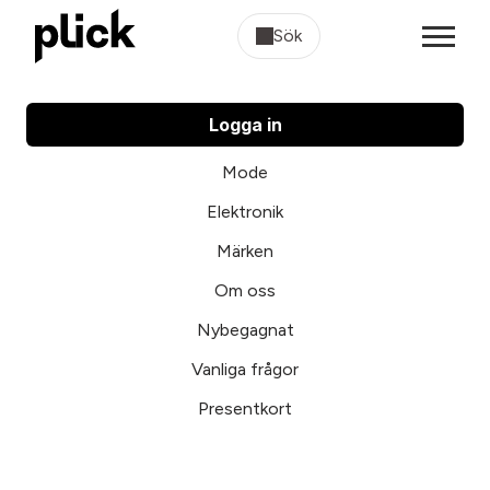
Sök
Logga in
Mode
Elektronik
Märken
Om oss
Nybegagnat
Vanliga frågor
Presentkort