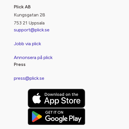
Plick AB
Kungsgatan 28
753 21 Uppsala
support@plick.se
Jobb via plick
Annonsera på plick
Press
press@plick.se