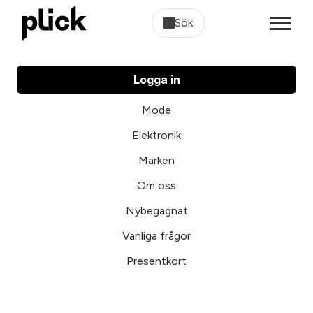
Sök
Logga in
Mode
Elektronik
Märken
Om oss
Nybegagnat
Vanliga frågor
Presentkort