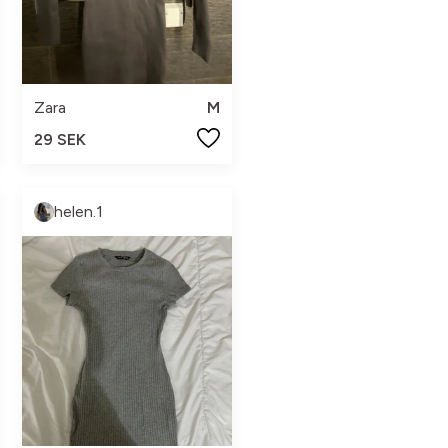
Zara
M
29 SEK
helen.1