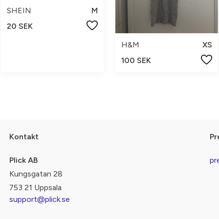
SHEIN
M
20 SEK
H&M
XS
100 SEK
Kontakt
Pr
Plick AB
pr
Kungsgatan 28
753 21 Uppsala
support@plick.se