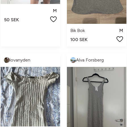
M
50 SEK
Bik Bok
M
100 SEK
lovanyden
Alva Forsberg