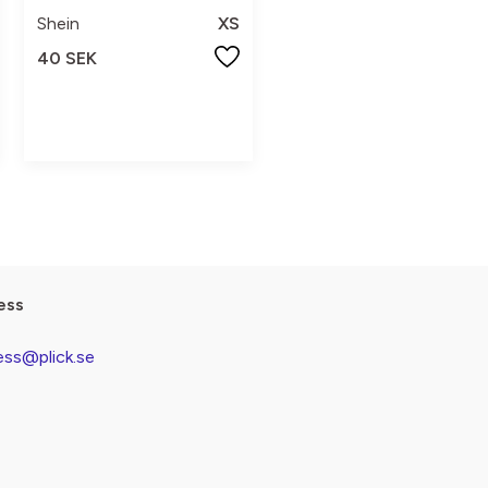
Shein
XS
40 SEK
ess
ess@plick.se