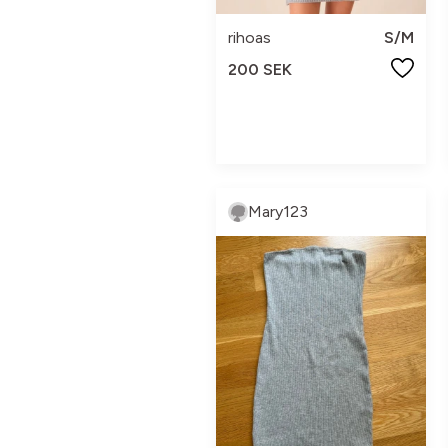
rihoas
S/M
200 SEK
Mary123