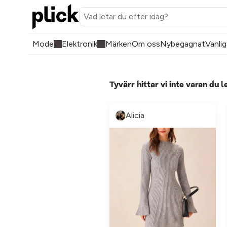
Mode
Elektronik
Märken
Om oss
Nybegagnat
Vanlig
Tyvärr hittar vi inte varan du l
Alicia