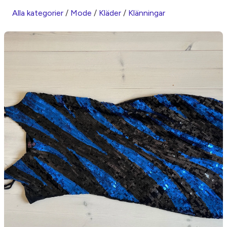
Alla kategorier
/
Mode
/
Kläder
/
Klänningar