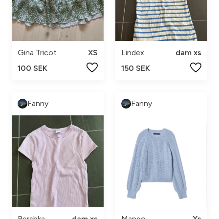
Gina Tricot
XS
Lindex
dam xs
100 SEK
150 SEK
Fanny
Fanny
Bershka
dam xs
Mango
Xs