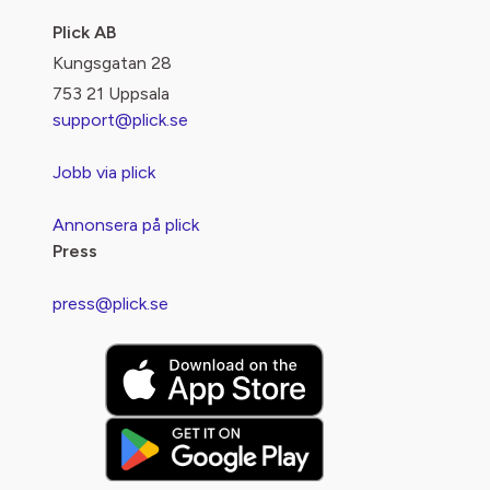
Plick AB
Kungsgatan 28
753 21 Uppsala
support@plick.se
Jobb via plick
Annonsera på plick
Press
press@plick.se