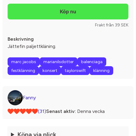
Frakt från 39 SEK
Beskrivning
Jättefin paljettkläning.
marc jacobs
marianilsdotter
balenciaga
festklänning
konsert
taylorswift
klänning
Fanny
(31)
Senast aktiv:
Denna vecka
Köpa via plick