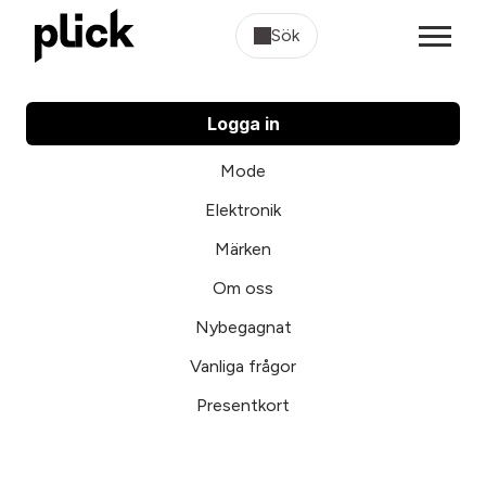
Sök
Logga in
Mode
Elektronik
Märken
Om oss
Nybegagnat
Vanliga frågor
Presentkort