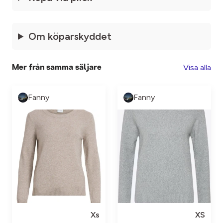
Om köparskyddet
Visa alla
Mer från samma säljare
Fanny
Fanny
Xs
XS