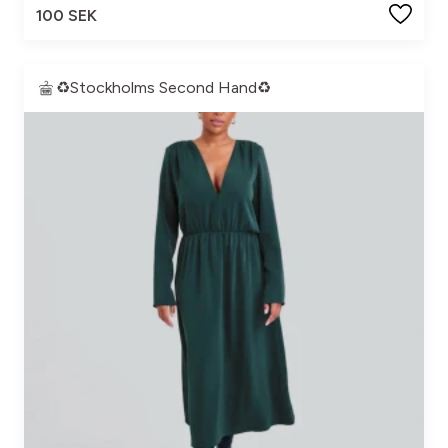
100 SEK
♻️Stockholms Second Hand♻️