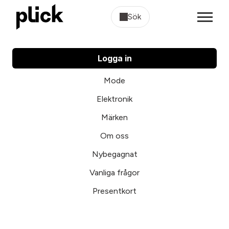
Sök
Logga in
Mode
Elektronik
Märken
Om oss
Nybegagnat
Vanliga frågor
Presentkort