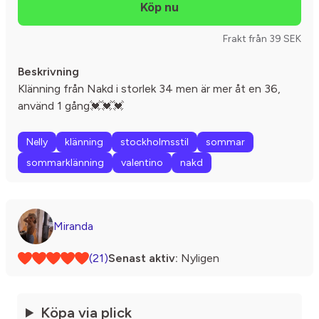
Frakt från 39 SEK
Beskrivning
Klänning från Nakd i storlek 34 men är mer åt en 36,
använd 1 gång💓💓💓
Nelly
klänning
stockholmsstil
sommar
sommarklänning
valentino
nakd
Miranda
(21)
Senast aktiv:
Nyligen
Köpa via plick