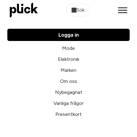
Sök
Logga in
Mode
Elektronik
Märken
Om oss
Nybegagnat
Vanliga frågor
Presentkort