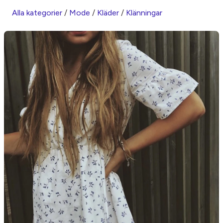
Alla kategorier
/
Mode
/
Kläder
/
Klänningar