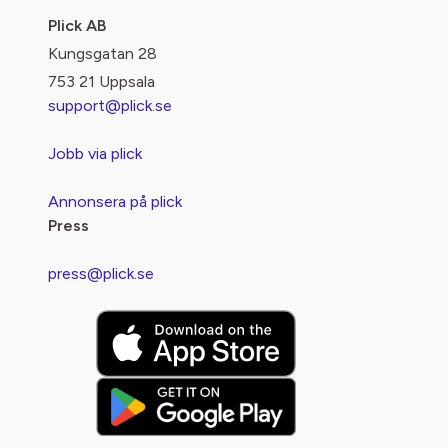
Plick AB
Kungsgatan 28
753 21 Uppsala
support@plick.se
Jobb via plick
Annonsera på plick
Press
press@plick.se