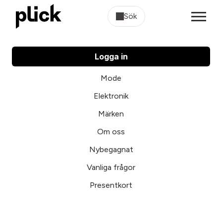
Sök
Logga in
Mode
Elektronik
Märken
Om oss
Nybegagnat
Vanliga frågor
Presentkort