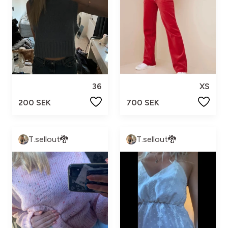
36
XS
200 SEK
700 SEK
T.sellout🐉
T.sellout🐉