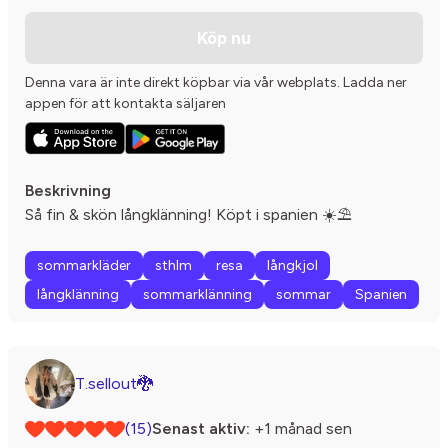
Köp nu
Denna vara är inte direkt köpbar via vår webplats. Ladda ner
appen för att kontakta säljaren
Beskrivning
Så fin & skön långklänning! Köpt i spanien ☀️⛱️
sommarkläder
sthlm
resa
långkjol
långklänning
sommarklänning
sommar
Spanien
T.sellout🐉
(15)
Senast aktiv:
+1 månad sen