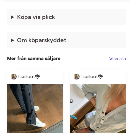
Köpa via plick
Om köparskyddet
Visa alla
Mer från samma säljare
T.sellout🐉
T.sellout🐉