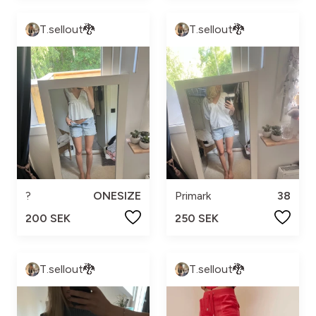
T.sellout🐉
T.sellout🐉
?
ONESIZE
Primark
38
200 SEK
250 SEK
T.sellout🐉
T.sellout🐉