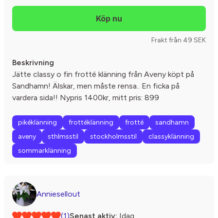
Frakt från 49 SEK
Beskrivning
Jätte classy o fin frotté klänning från Aveny köpt på
Sandhamn! Älskar, men måste rensa.. En ficka på
vardera sida!! Nypris 1400kr, mitt pris: 899
pikéklänning
frottéklänning
frotté
sandhamn
aveny
sthlmsstil
stockholmsstil
classyklänning
sommarklänning
Anniesellout
(1)
Senast aktiv:
Idag