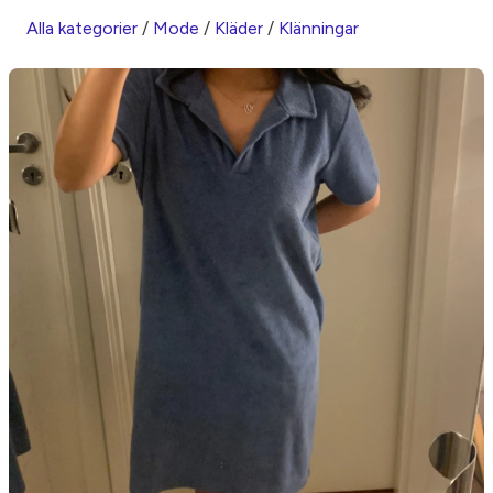
Alla kategorier
/
Mode
/
Kläder
/
Klänningar