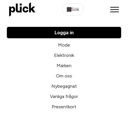
Sök
Logga in
Mode
Elektronik
Märken
Om oss
Nybegagnat
Vanliga frågor
Presentkort