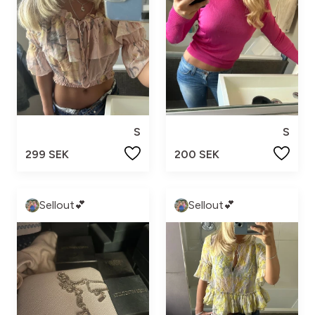
S
S
299 SEK
200 SEK
Sellout💕
Sellout💕