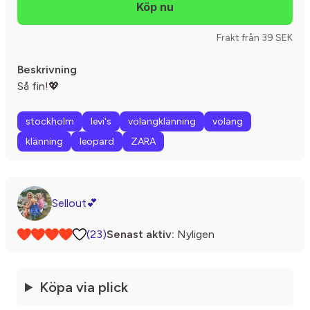
Frakt från 39 SEK
Beskrivning
Så fin!💖
stockholm
levi's
volangklänning
volang
klänning
leopard
ZARA
Sellout💕
(23)
Senast aktiv:
Nyligen
Köpa via plick