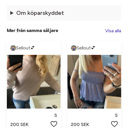
Om köparskyddet
Visa alla
Mer från samma säljare
Sellout💕
Sellout💕
S
S
200 SEK
200 SEK