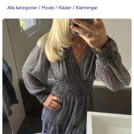
Alla kategorier
/
Mode
/
Kläder
/
Klänningar