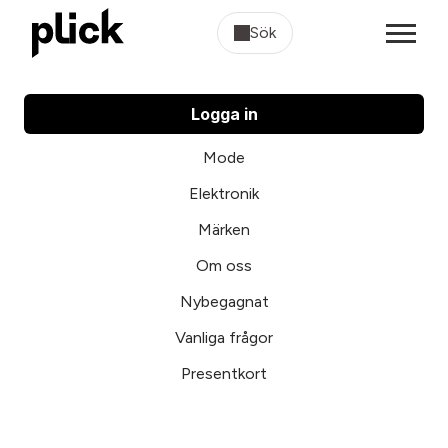
Sök
Logga in
Mode
Elektronik
Märken
Om oss
Nybegagnat
Vanliga frågor
Presentkort