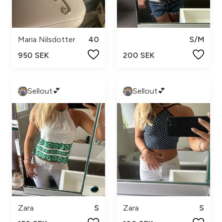
Maria Nilsdotter
40
S/M
950 SEK
200 SEK
Sellout💕
Sellout💕
Zara
S
Zara
S