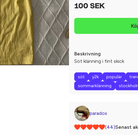
100 SEK
Beskrivning
Söt klänning i fint skick
söt
y2k
populär
tren
sommarklänning
stockholm
paradox
(44)
Senast ak