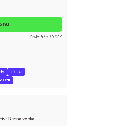
Frakt från 39 SEK
dy
tiktok
sstil
tiv:
Denna vecka