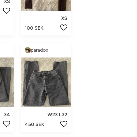
XS
XS
100 SEK
paradox
34
W23 L32
450 SEK