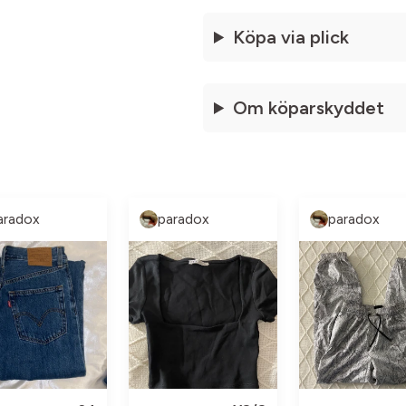
Köpa via plick
Om köparskyddet
aradox
paradox
paradox