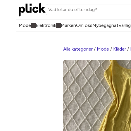
Mode
Elektronik
Märken
Om oss
Nybegagnat
Vanlig
Alla kategorier
/
Mode
/
Kläder
/