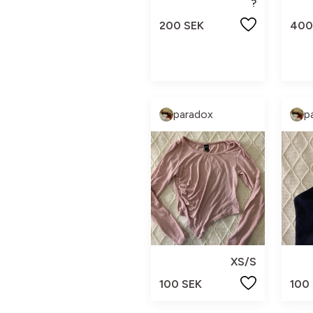
?
200 SEK
400
paradox
p
XS/S
100 SEK
100