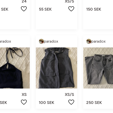
24
XS/S
 SEK
55 SEK
150 SEK
aradox
paradox
paradox
XS
XS/S
 SEK
100 SEK
250 SEK