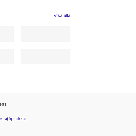
Visa alla
ess
ess@plick.se