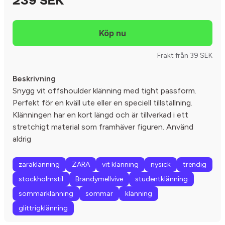
239 SEK
Frakt från 39 SEK
Beskrivning
Snygg vit offshoulder klänning med tight passform.
Perfekt för en kväll ute eller en speciell tillställning.
Klänningen har en kort längd och är tillverkad i ett
stretchigt material som framhäver figuren. Använd
aldrig
zaraklänning
ZARA
vit klänning
nysick
trendig
stockholmstil
Brandymellvive
studentklänning
sommarklänning
sommar
klänning
glittrigklänning