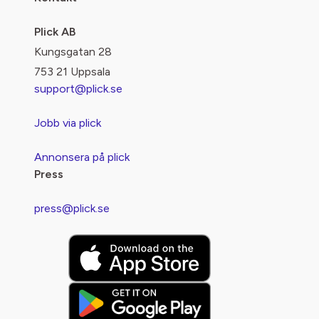
Plick AB
Kungsgatan 28
753 21 Uppsala
support@plick.se
Jobb via plick
Annonsera på plick
Press
press@plick.se