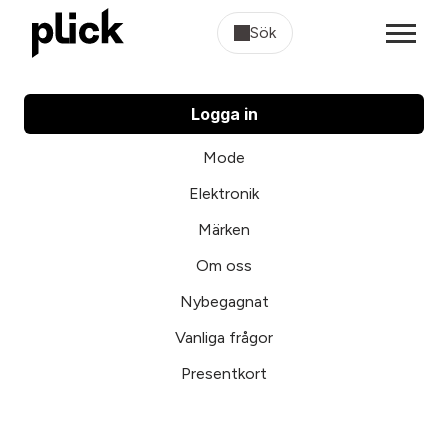
Sök
Logga in
Mode
Elektronik
Märken
Om oss
Nybegagnat
Vanliga frågor
Presentkort