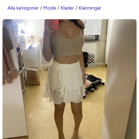
Alla kategorier
/
Mode
/
Kläder
/
Klänningar