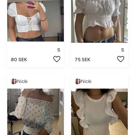
S
S
80 SEK
75 SEK
Nicki
Nicki