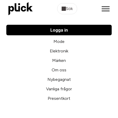
Sök
Logga in
Mode
Elektronik
Märken
Om oss
Nybegagnat
Vanliga frågor
Presentkort