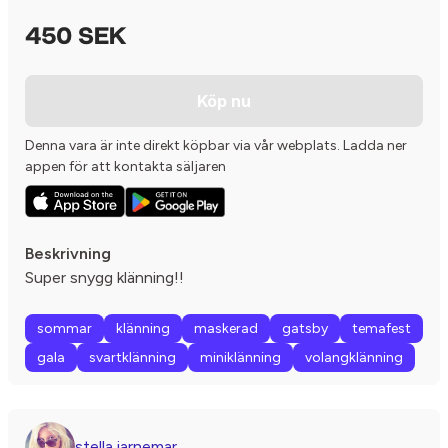
450 SEK
Köp nu
Denna vara är inte direkt köpbar via vår webplats. Ladda ner
appen för att kontakta säljaren
Beskrivning
Super snygg klänning!!
sommar
klänning
maskerad
gatsby
temafest
gala
svartklänning
miniklänning
volangklänning
stella.jarnemar