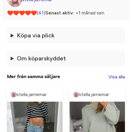
(41)
Senast aktiv:
+1 månad sen
Köpa via plick
Om köparskyddet
Visa alla
Mer från samma säljare
stella.jarnemar
stella.jarnemar