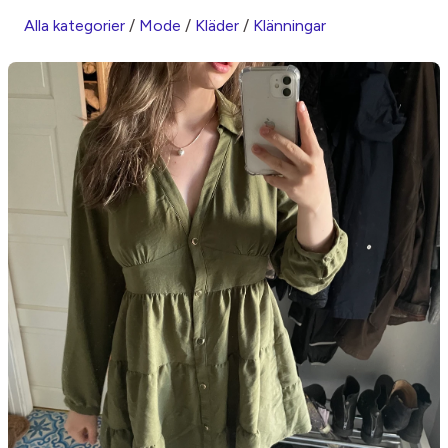
Alla kategorier
/
Mode
/
Kläder
/
Klänningar