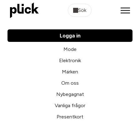
Sök
Logga in
Mode
Elektronik
Märken
Om oss
Nybegagnat
Vanliga frågor
Presentkort