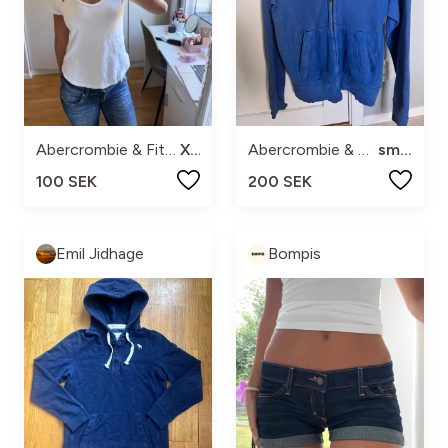
Abercrombie & Fitch
XS
Abercrombie & Fitch
small
100 SEK
200 SEK
Emil Jidhage
Bompis