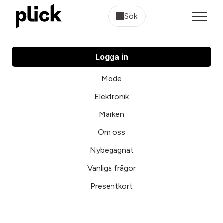
Sök
Logga in
Mode
Elektronik
Märken
Om oss
Nybegagnat
Vanliga frågor
Presentkort