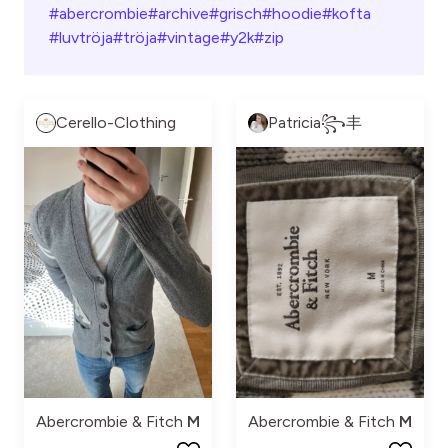
#abercrombie
#archive
#grisch
#hoodie
#kofta
#luvtröja
#tröja
#vintage
#y2k
#zip
Cerello-Clothing
Patricia꧂丰
Abercrombie & Fitch
M
Abercrombie & Fitch
M