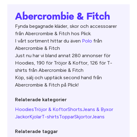
Abercrombie & Fitch
Fynda begagnade kläder, skor och accessoarer
från Abercrombie & Fitch hos Plick.
I vårt sortiment hittar du även
Polo
från
Abercrombie & Fitch
Just nu har vi bland annat 280 annonser för
Hoodies, 190 för Tröjor & Koftor, 126 för T-
shirts från Abercrombie & Fitch
Köp, sälj och upptäck second hand från
Abercrombie & Fitch på Plick!
Relaterade kategorier
Hoodies
Tröjor & Koftor
Shorts
Jeans & Byxor
Jackor
Kjolar
T-shirts
Toppar
Skjortor
Jeans
Relaterade taggar