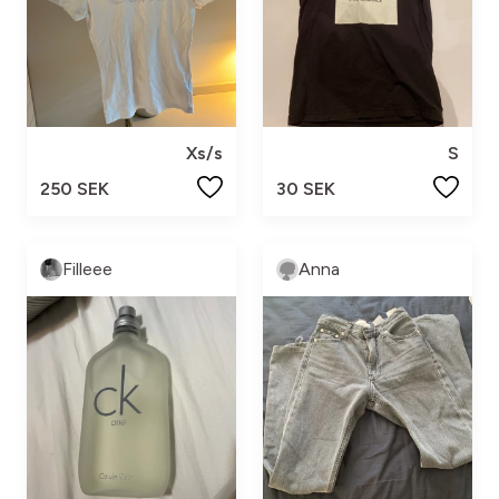
Xs/s
S
250 SEK
30 SEK
Filleee
Anna