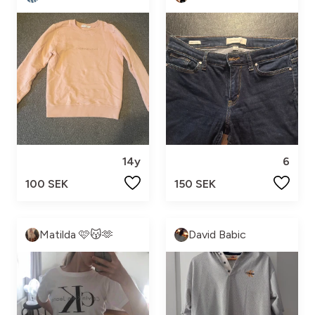
14y
6
100 SEK
150 SEK
Matilda 🩷😽🫶
David Babic