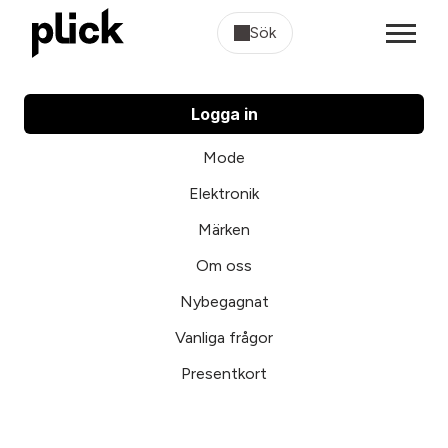
Sök
Logga in
Mode
Elektronik
Märken
Om oss
Nybegagnat
Vanliga frågor
Presentkort