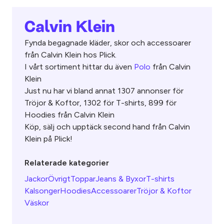
Calvin Klein
Fynda begagnade kläder, skor och accessoarer
från Calvin Klein hos Plick.
I vårt sortiment hittar du även
Polo
från Calvin
Klein
Just nu har vi bland annat 1307 annonser för
Tröjor & Koftor, 1302 för T-shirts, 899 för
Hoodies från Calvin Klein
Köp, sälj och upptäck second hand från Calvin
Klein på Plick!
Relaterade kategorier
Jackor
Övrigt
Toppar
Jeans & Byxor
T-shirts
Kalsonger
Hoodies
Accessoarer
Tröjor & Koftor
Väskor