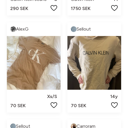
290 SEK
1750 SEK
AlexG
Sellout
Xs/S
14y
70 SEK
70 SEK
Sellout
Carroram