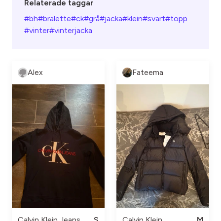
Relaterade taggar
#bh
#bralette
#ck
#grå
#jacka
#klein
#svart
#topp
#vinter
#vinterjacka
Alex
Fateema
Calvin Klein Jeans
S
Calvin Klein
M