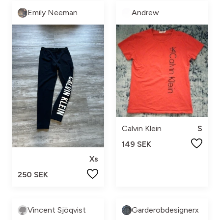
Emily Neeman
Andrew
Calvin Klein
S
149 SEK
Xs
250 SEK
Vincent Sjöqvist
Garderobdesignerx