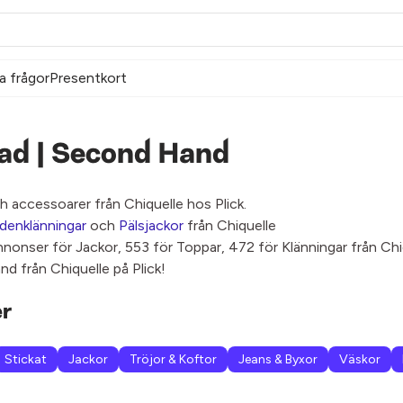
a frågor
Presentkort
kad | Second Hand
 accessoarer från Chiquelle hos Plick.
idenklänningar
och
Pälsjackor
från Chiquelle
nnonser för Jackor, 553 för Toppar, 472 för Klänningar från Chi
d från Chiquelle på Plick!
er
Stickat
Jackor
Tröjor & Koftor
Jeans & Byxor
Väskor