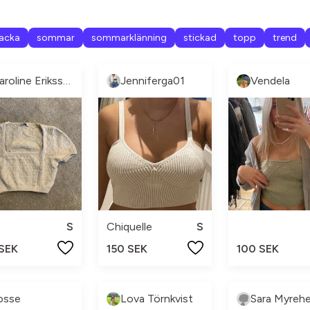
jacka
sommar
sommarklänning
stickad
topp
trend
Caroline Eriksson
Jenniferga01
Vendela
S
Chiquelle
S
 SEK
150 SEK
100 SEK
osse
Lova Törnkvist
Sara Myreh