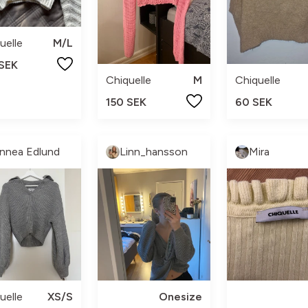
uelle
M/L
 SEK
Chiquelle
M
Chiquelle
150 SEK
60 SEK
innea Edlund
Linn_hansson
Mira
uelle
XS/S
Onesize