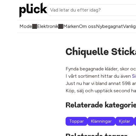
Mode
Elektronik
Märken
Om oss
Nybegagnat
Vanlig
Chiquelle Stic
Fynda begagnade kläder, skor och
I vårt sortiment hittar du även
S
Just nu har vi bland annat 598 a
Köp, sälj och upptäck second han
Relaterade kategori
Toppar
Klänningar
Kjolar