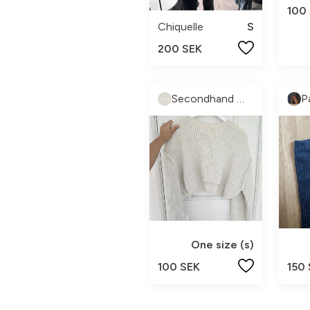
100
Chiquelle
S
200 SEK
Secondhand 🧸✨️
P
One size (s)
100 SEK
150