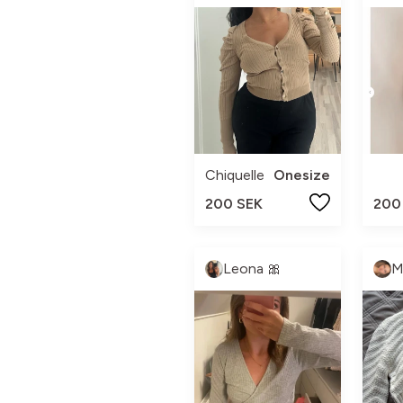
Chiquelle
Onesize
200 SEK
200
Leona 🎀
M