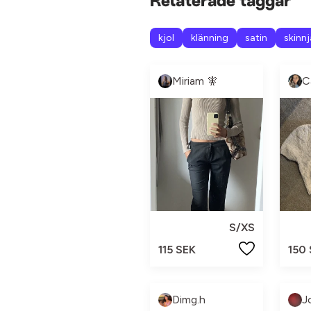
Relaterade taggar
kjol
klänning
satin
skinn
Miriam 🧚
S/XS
115 SEK
150
Dimg.h
J