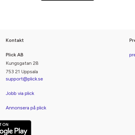
Kontakt
Pr
Plick AB
pr
Kungsgatan 28
753 21 Uppsala
support@plick.se
Jobb via plick
Annonsera på plick