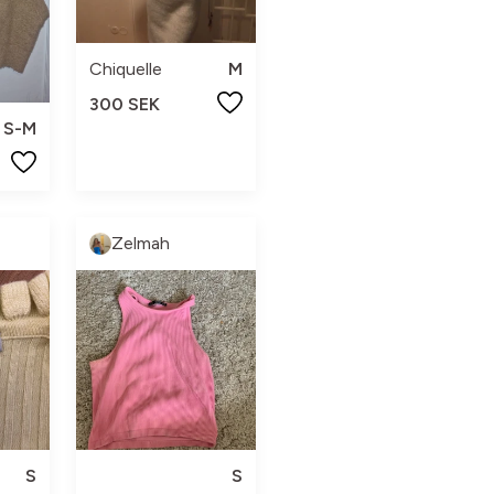
Chiquelle
M
300 SEK
S-M
Zelmah
S
S