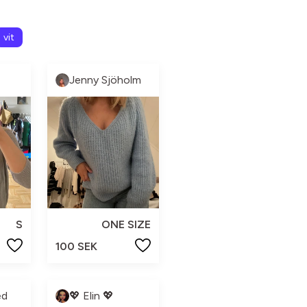
vit
Jenny Sjöholm
S
ONE SIZE
100 SEK
ed
💖 Elin 💖