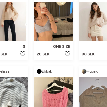
S
ONE SIZE
 SEK
20 SEK
90 SEK
elissa
Ebbak
Huong