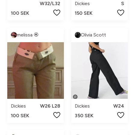
W32/L32
Dickies
S
100 SEK
150 SEK
melissa 🏵️
Olivia Scott
Dickies
W26 L28
Dickies
W24
100 SEK
350 SEK