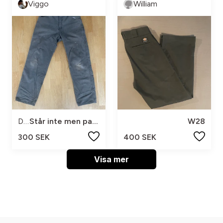
Viggo
William
Dickies
Står inte men passar mig som är 180 bra
W28
300 SEK
400 SEK
Visa mer