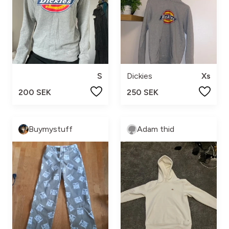
S
Dickies
Xs
200 SEK
250 SEK
Buymystuff
Adam thid