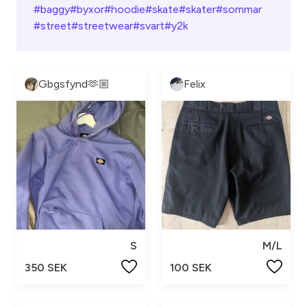
#baggy
#byxor
#hoodie
#skate
#skater
#sommar
#street
#streetwear
#svart
#y2k
Gbgsfynd🫶🏼
Felix
S
M/L
350 SEK
100 SEK