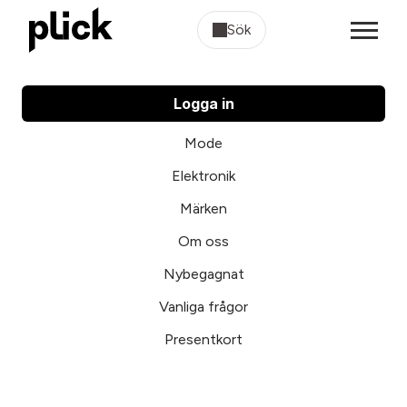
Sök
Logga in
Mode
Elektronik
Märken
Om oss
Nybegagnat
Vanliga frågor
Presentkort