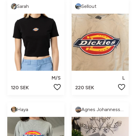
Sarah
Sellout
M/S
L
120 SEK
220 SEK
Haya
Agnes Johannesson