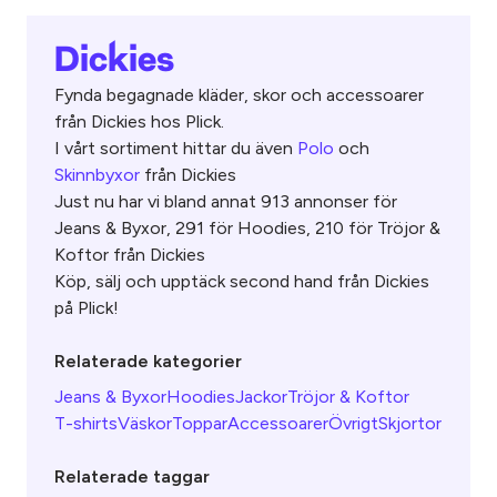
Dickies
Fynda begagnade kläder, skor och accessoarer
från Dickies hos Plick.
I vårt sortiment hittar du även
Polo
och
Skinnbyxor
från Dickies
Just nu har vi bland annat 913 annonser för
Jeans & Byxor, 291 för Hoodies, 210 för Tröjor &
Koftor från Dickies
Köp, sälj och upptäck second hand från Dickies
på Plick!
Relaterade kategorier
Jeans & Byxor
Hoodies
Jackor
Tröjor & Koftor
T-shirts
Väskor
Toppar
Accessoarer
Övrigt
Skjortor
Relaterade taggar