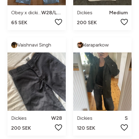
Obey x dickies
W28/L30
Dickies
Medium
65 SEK
200 SEK
Vaishnavi Singh
klaraparkow
Dickies
W28
Dickies
S
200 SEK
120 SEK