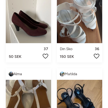
37
Din Sko
36
50 SEK
150 SEK
Alma
Matilda