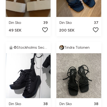
Din Sko
39
Din Sko
37
49 SEK
200 SEK
♻️Stockholms Second Hand♻️
Tindra Tolonen
Din Sko
38
Din Sko
38