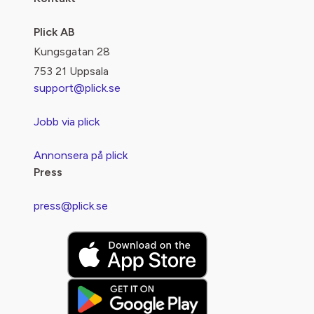
Plick AB
Kungsgatan 28
753 21 Uppsala
support@plick.se
Jobb via plick
Annonsera på plick
Press
press@plick.se