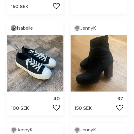
150 SEK
Isabelle
JennyK
40
37
100 SEK
150 SEK
JennyK
JennyK