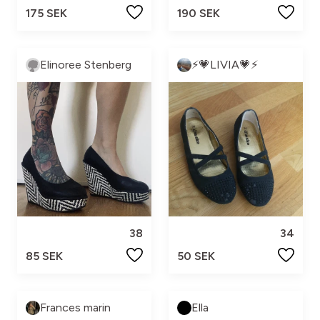
175 SEK
190 SEK
Elinoree Stenberg
⚡💗LIVIA💗⚡
38
34
85 SEK
50 SEK
Frances marin
Ella