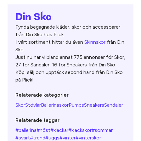
Din Sko
Fynda begagnade kläder, skor och accessoarer
från Din Sko hos Plick.
I vårt sortiment hittar du även
Skinnskor
från Din
Sko
Just nu har vi bland annat 775 annonser för Skor,
27 för Sandaler, 16 för Sneakers från Din Sko
Köp, sälj och upptäck second hand från Din Sko
på Plick!
Relaterade kategorier
Skor
Stövlar
Ballerinaskor
Pumps
Sneakers
Sandaler
Relaterade taggar
#ballerina
#höst
#klackar
#klackskor
#sommar
#svart
#trend
#uggs
#vinter
#vinterskor