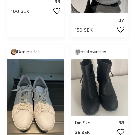
38
100 SEK
37
150 SEK
Denice falk
stellawittes
Din Sko
38
35 SEK