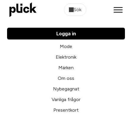
Sök
Logga in
Mode
Elektronik
Märken
Om oss
Nybegagnat
Vanliga frågor
Presentkort