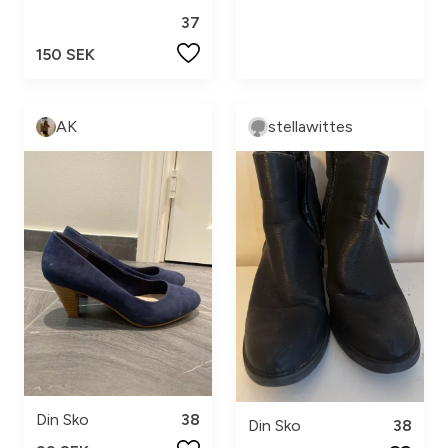
37
150 SEK
AK
stellawittes
Din Sko
38
Din Sko
38