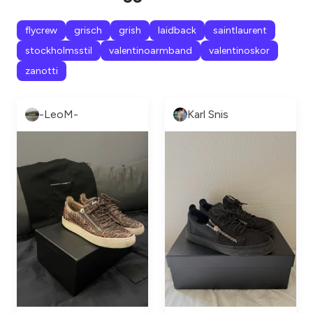
flycrew
grisch
grish
laidback
saintlaurent
stockholmsstil
valentinoarmband
valentinoskor
zanotti
-LeoM-
Karl Snis