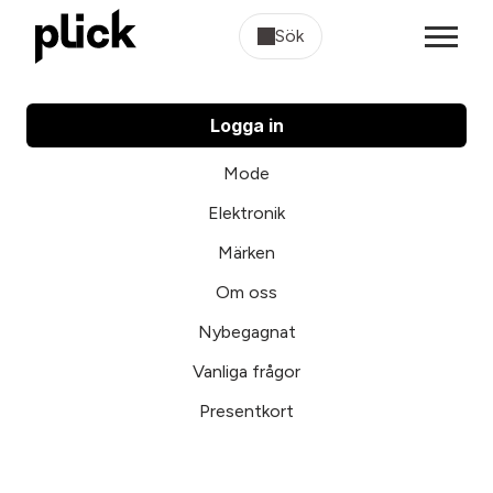
Sök
Logga in
Mode
Elektronik
Märken
Om oss
Nybegagnat
Vanliga frågor
Presentkort