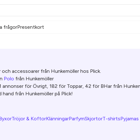
a frågor
Presentkort
 och accessoarer från Hunkemöller hos Plick.
en
Polo
från Hunkemöller
51 annonser för Övrigt, 182 för Toppar, 42 för BHar från Hunke
 hand från Hunkemöller på Plick!
Byxor
Tröjor & Koftor
Klänningar
Parfym
Skjortor
T-shirts
Pyjamas