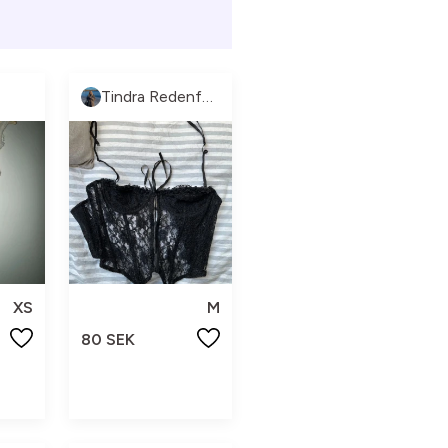
Tindra Redenfors
XS
M
80 SEK