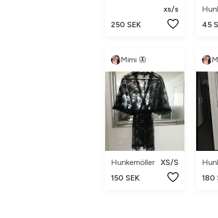
xs/s
Hunk
250 SEK
45 
Mimi 🦋
M
Hunkemöller
XS/S
Hunk
150 SEK
180