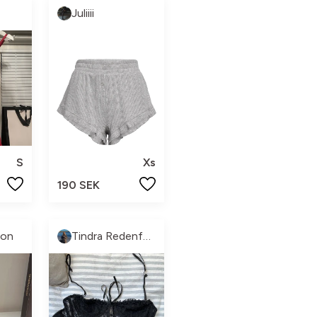
Juliiii
S
Xs
190 SEK
son
Tindra Redenfors