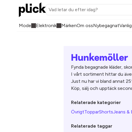
Mode
Elektronik
Märken
Om oss
Nybegagnat
Vanlig
Hunkemöller
Fynda begagnade kläder, skor
I vårt sortiment hittar du äv
Just nu har vi bland annat 2
Köp, sälj och upptäck second
Relaterade kategorier
Övrigt
Toppar
Shorts
Jeans & 
Relaterade taggar