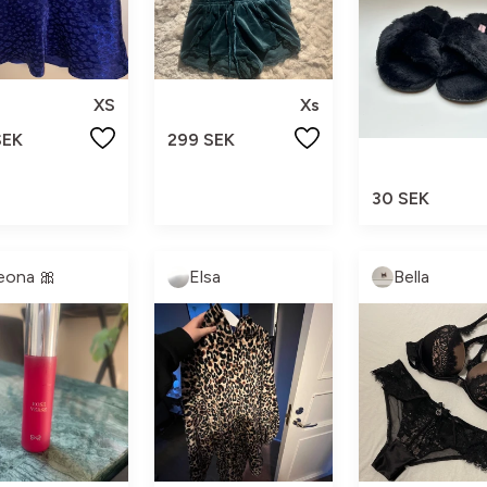
XS
Xs
SEK
299 SEK
30 SEK
eona 🎀
Elsa
Bella