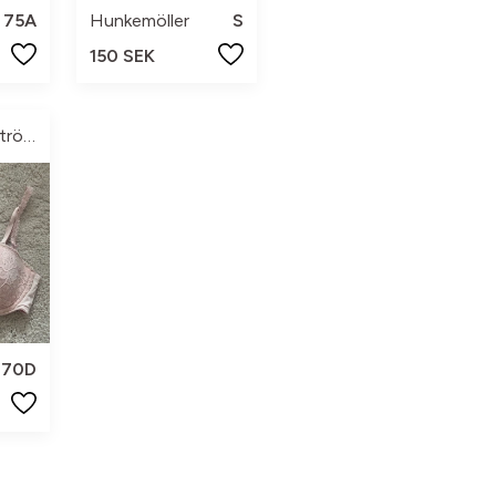
75A
Hunkemöller
S
150 SEK
Minea Lindström johansson
70D