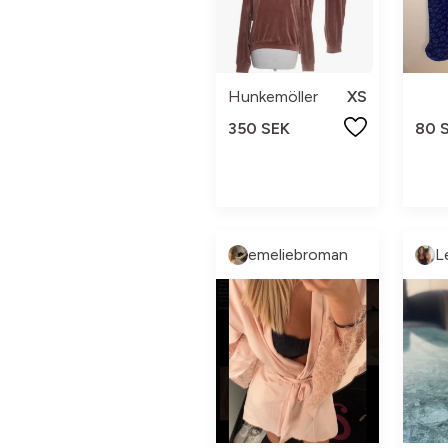
Hunkemöller
XS
350 SEK
80 
emeliebroman
L