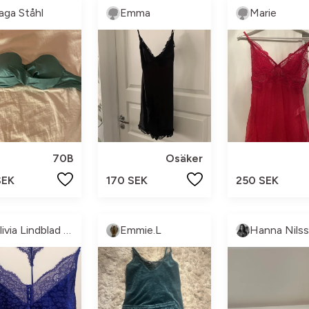
aga Ståhl
Emma
Marie
70B
Osäker
SEK
170 SEK
250 SEK
Olivia Lindblad Lindskog💋
Emmie.L
Hanna Nils