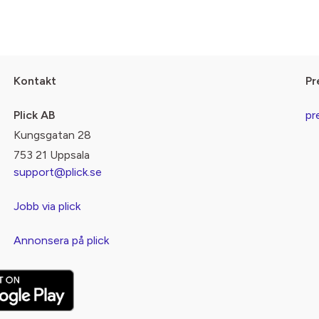
Kontakt
Pr
Plick AB
pr
Kungsgatan 28
753 21 Uppsala
support@plick.se
Jobb via plick
Annonsera på plick