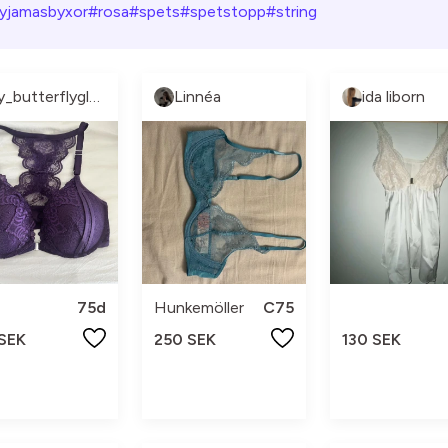
yjamasbyxor
#rosa
#spets
#spetstopp
#string
By_butterflygloss
Linnéa
ida liborn
75d
Hunkemöller
C75
 SEK
250 SEK
130 SEK