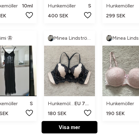
emöller
10ml
Hunkemöller
S
Hunkemöller
SEK
400 SEK
299 SEK
imi 🦋
Minea Lindström johansson
emöller
S
Hunkemöller
EU 70D
Hunkemöller
 SEK
180 SEK
190 SEK
Visa mer