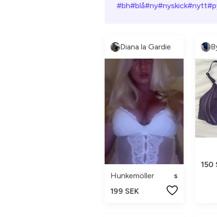
#bh
#blå
#ny
#nyskick
#nytt
#p
Diana la Gardie
150
Hunkemöller
s
199 SEK