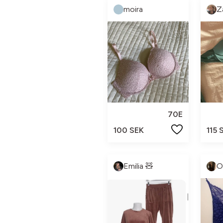
moira
Z
70E
100 SEK
115 
Emilia 🧸