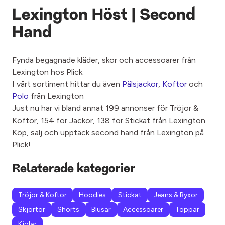
Lexington Höst | Second
Hand
Fynda begagnade kläder, skor och accessoarer från
Lexington hos Plick.
I vårt sortiment hittar du även
Pälsjackor
,
Koftor
och
Polo
från Lexington
Just nu har vi bland annat 199 annonser för Tröjor &
Koftor, 154 för Jackor, 138 för Stickat från Lexington
Köp, sälj och upptäck second hand från Lexington på
Plick!
Relaterade kategorier
Tröjor & Koftor
Hoodies
Stickat
Jeans & Byxor
Skjortor
Shorts
Blusar
Accessoarer
Toppar
Kjolar