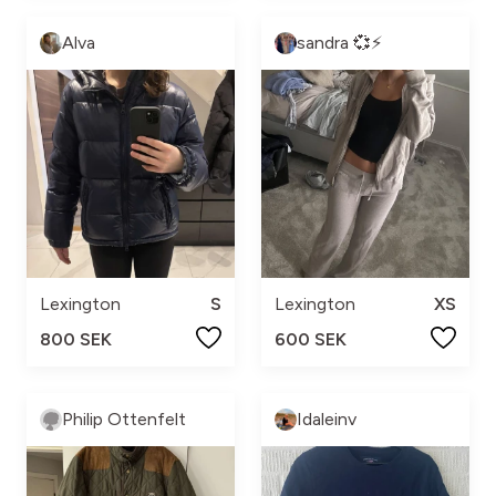
Alva
sandra 💞⚡️
Lexington
S
Lexington
XS
800 SEK
600 SEK
Philip Ottenfelt
Idaleinv