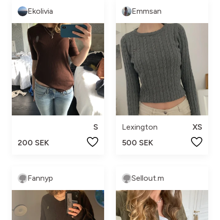
Ekolivia
Emmsan
S
Lexington
XS
200 SEK
500 SEK
Fannyp
Sellout.m