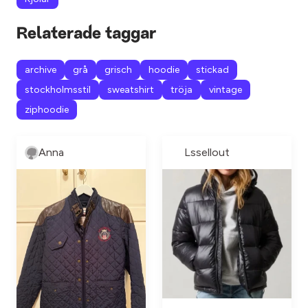
Relaterade taggar
archive
grå
grisch
hoodie
stickad
stockholmsstil
sweatshirt
tröja
vintage
ziphoodie
Anna
Lssellout