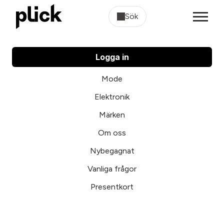
Sök
Logga in
Mode
Elektronik
Märken
Om oss
Nybegagnat
Vanliga frågor
Presentkort