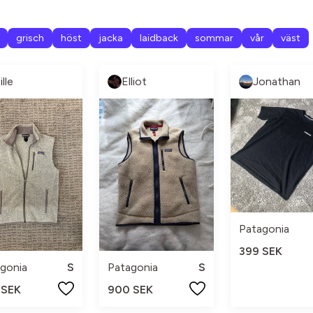
grisch
höst
jacka
laidback
sommar
vår
väst
lle
Elliot
Jonathan
Patagonia
399 SEK
gonia
S
Patagonia
S
 SEK
900 SEK