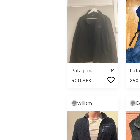
Patagonia
M
Pata
600 SEK
250
william
E