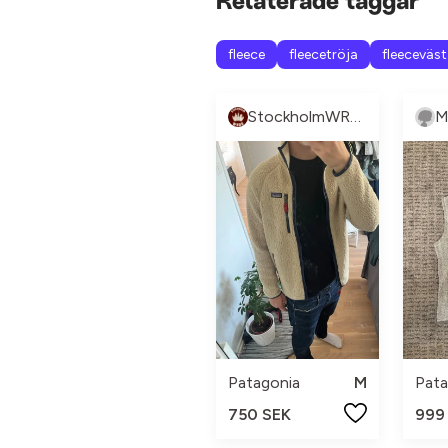
Relaterade taggar
fleece
fleecetröja
fleeceväst
StockholmWRDB
Mi
Patagonia
M
Pata
750 SEK
999