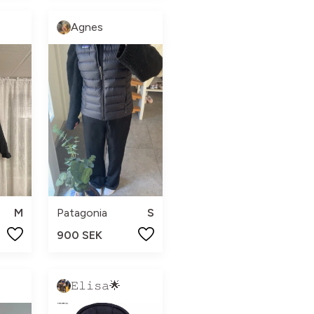
Agnes
M
Patagonia
S
900 SEK
𝙴𝚕𝚒𝚜𝚊🌟