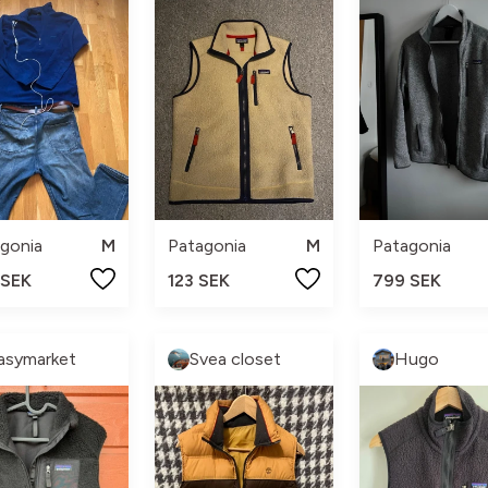
gonia
M
Patagonia
M
Patagonia
 SEK
123 SEK
799 SEK
asymarket
Svea closet
Hugo