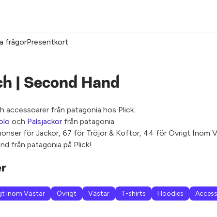
a frågor
Presentkort
ch | Second Hand
h accessoarer från patagonia hos Plick.
olo
och
Pälsjackor
från patagonia
nonser för Jackor, 67 för Tröjor & Koftor, 44 för Övrigt Inom 
nd från patagonia på Plick!
er
gt Inom Västar
Övrigt
Västar
T-shirts
Hoodies
Access