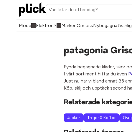
Mode
Elektronik
Märken
Om oss
Nybegagnat
Vanlig
patagonia Gris
Fynda begagnade kläder, skor oc
I vårt sortiment hittar du även
P
Just nu har vi bland annat 83 an
Köp, sälj och upptäck second ha
Relaterade kategori
Jackor
Tröjor & Koftor
Övri