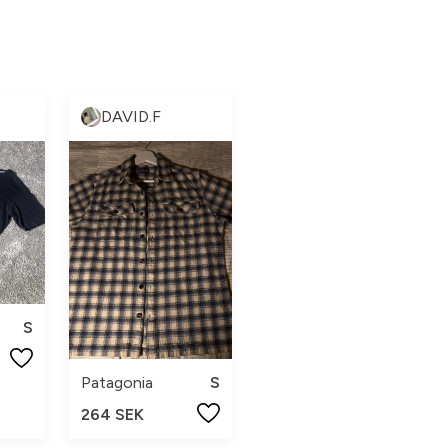
DAVID.F
S
Patagonia
S
264 SEK