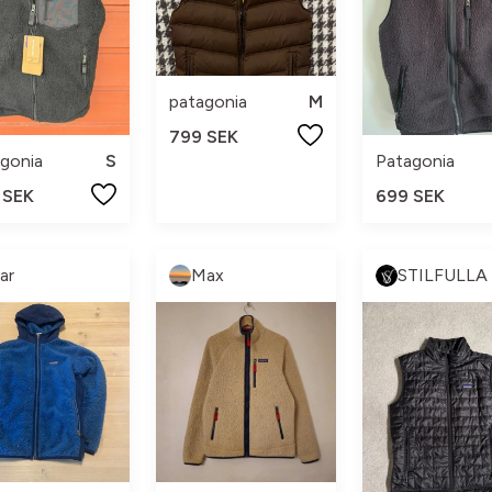
patagonia
M
799 SEK
gonia
S
Patagonia
 SEK
699 SEK
var
Max
STILFULLA