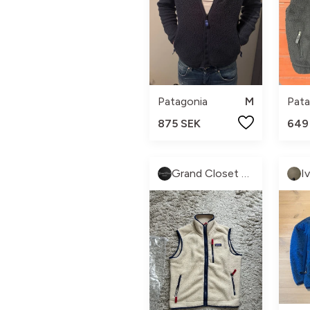
Patagonia
M
Pata
875 SEK
649
Grand Closet Sweden
I