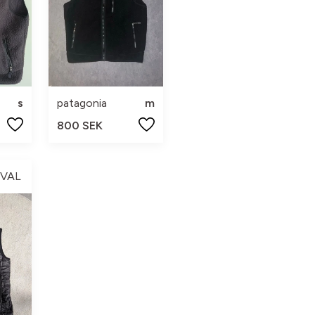
s
patagonia
m
800 SEK
 VAL