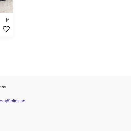
M
ess
ess@plick.se