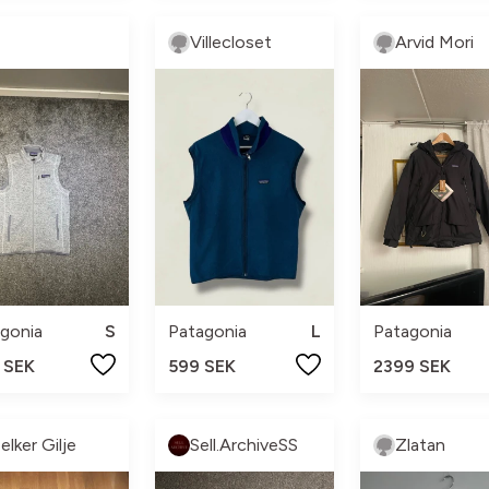
N
Villecloset
Arvid Mori
Patagonia
L
gonia
S
Patagonia
599 SEK
 SEK
2399 SEK
elker Gilje
Sell.ArchiveSS
Zlatan