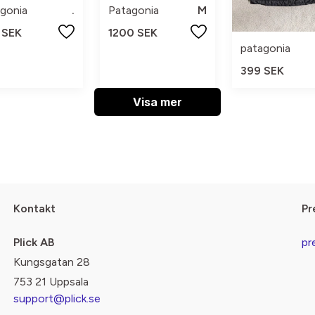
gonia
.
Patagonia
M
 SEK
1200 SEK
patagonia
399 SEK
Visa mer
Kontakt
Pr
Plick AB
pr
Kungsgatan 28
753 21 Uppsala
support@plick.se