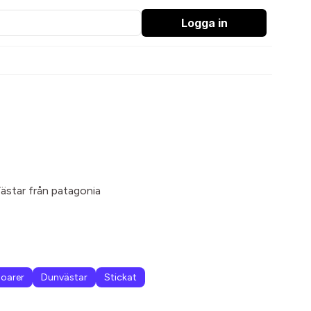
Logga in
Västar från patagonia
oarer
Dunvästar
Stickat