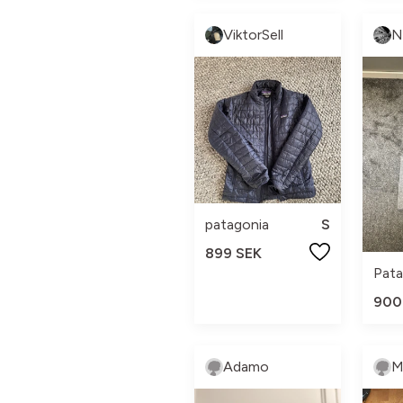
ViktorSell
patagonia
S
899 SEK
Pata
900
Adamo
M