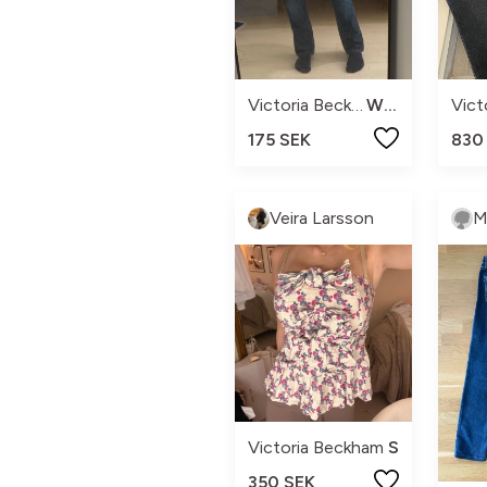
Victoria Beckham
W27
Vict
175 SEK
830
Veira Larsson
Victoria Beckham
S
350 SEK