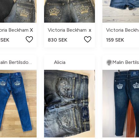
oria Beckham
X
Victoria Beckham
x
Victoria Beck
 SEK
830 SEK
159 SEK
Malin Bertilsdotter
Alicia