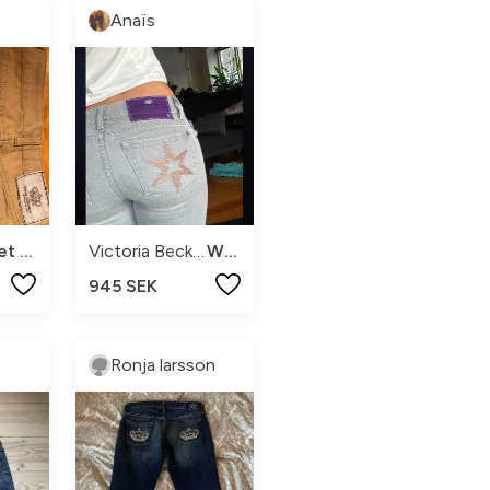
Anaïs
Vet inte
Victoria Beckham
W26
945 SEK
Ronja larsson