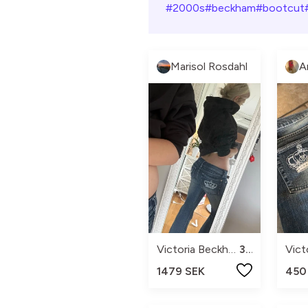
#2000s
#beckham
#bootcut
Marisol Rosdahl
A
Victoria Beckham
34
1479 SEK
450