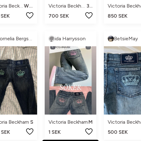
Victoria Beckham
W26
Victoria Beckham
36
Victoria Beck
 SEK
700 SEK
850 SEK
Cornelia Bergström
ida Harrysson
BetsieMay
oria Beckham
S
Victoria Beckham
M
Victoria Beck
 SEK
1 SEK
500 SEK