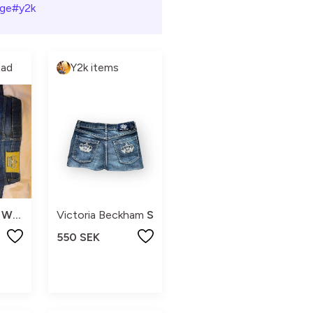
age
#y2k
tad
Y2k items
W28
Victoria Beckham
S
550 SEK