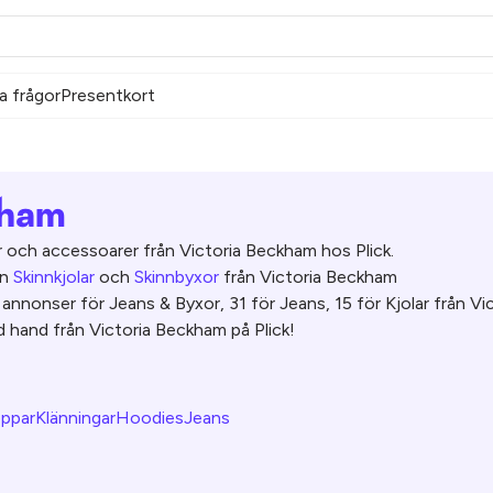
a frågor
Presentkort
kham
 och accessoarer från Victoria Beckham hos Plick.
en
Skinnkjolar
och
Skinnbyxor
från Victoria Beckham
 annonser för Jeans & Byxor, 31 för Jeans, 15 för Kjolar från V
 hand från Victoria Beckham på Plick!
ppar
Klänningar
Hoodies
Jeans