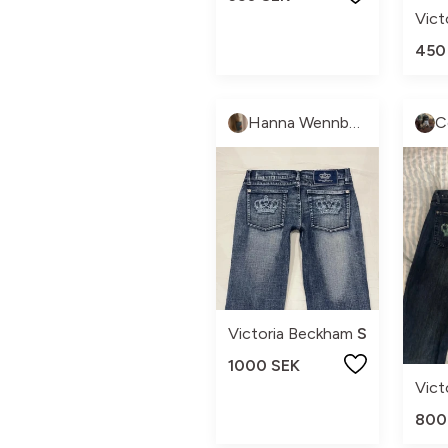
450
Hanna Wennberg💕
Victoria Beckham
S
1000 SEK
Vict
800