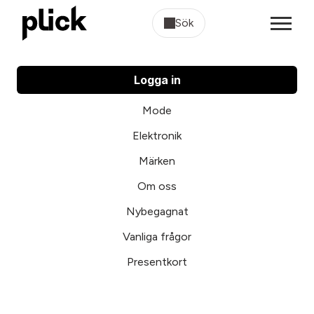
Sök
Logga in
Mode
Elektronik
Märken
Om oss
Nybegagnat
Vanliga frågor
Presentkort