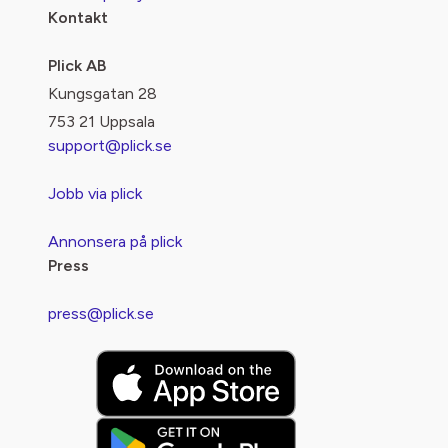
Kontakt
Plick AB
Kungsgatan 28
753 21 Uppsala
support@plick.se
Jobb via plick
Annonsera på plick
Press
press@plick.se