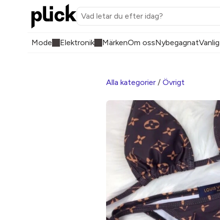
Mode
Elektronik
Märken
Om oss
Nybegagnat
Vanlig
Alla kategorier
/
Övrigt