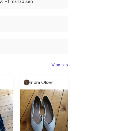
v:
+1 månad sen
Visa alla
Indra Olsén