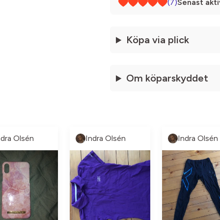
(7)
Senast akti
Köpa via plick
Om köparskyddet
ndra Olsén
Indra Olsén
Indra Olsén