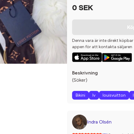
0 SEK
Kö
Denna vara är inte direkt köpbar
appen för att kontakta säljaren
Beskrivning
(Söker)
Bikini
lv
louisvuitton
Indra Olsén