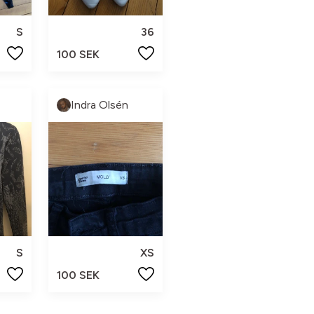
S
36
100 SEK
Indra Olsén
S
XS
100 SEK