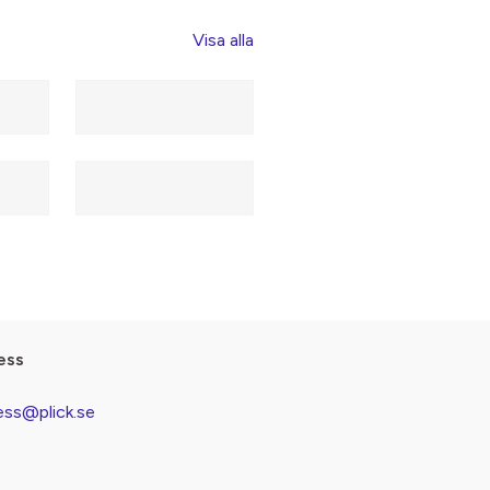
Visa alla
ess
ess@plick.se