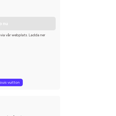
p nu
 via vår webplats. Ladda ner
louis vuitton