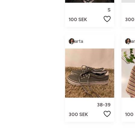
S
100 SEK
300
arta
a
38-39
300 SEK
100