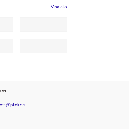
Visa alla
ess
ess@plick.se