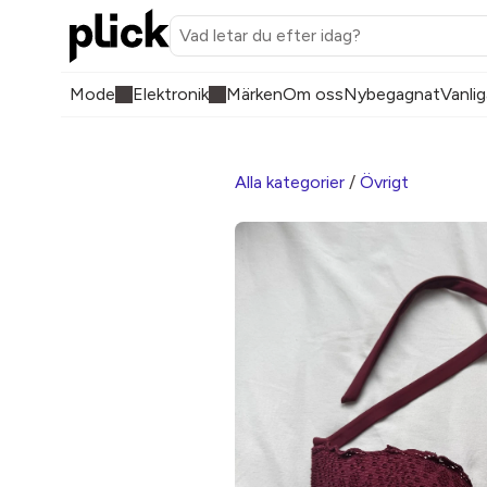
Mode
Elektronik
Märken
Om oss
Nybegagnat
Vanlig
Alla kategorier
/
Övrigt