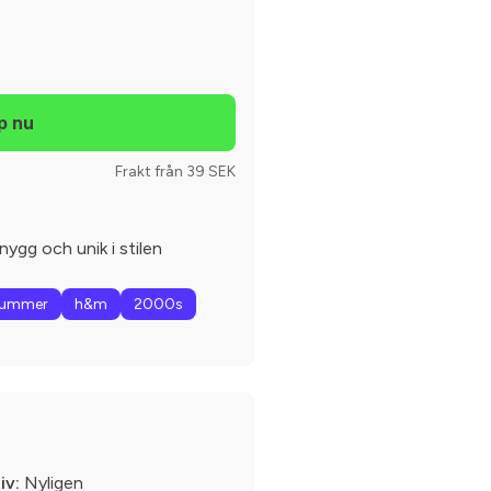
Frakt från 39 SEK
nygg och unik i stilen
ummer
h&m
2000s
iv:
Nyligen