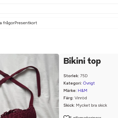
a frågor
Presentkort
Bikini top
Storlek:
75D
Kategori:
Övrigt
Märke:
H&M
Färg:
Vinröd
Skick:
Mycket bra skick
5 gillamarkeringar