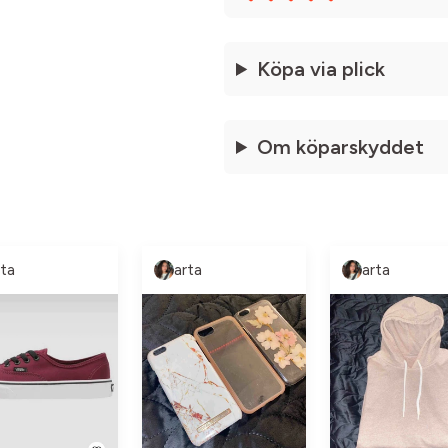
Köpa via plick
Om köparskyddet
rta
arta
arta