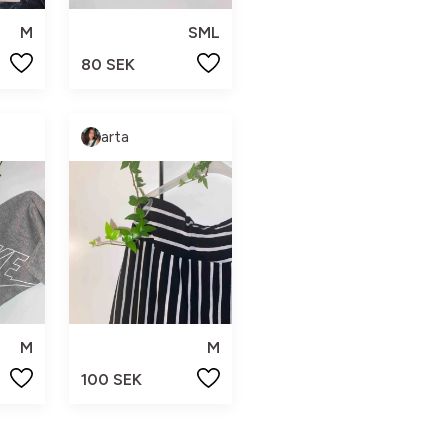
M
SML
80 SEK
arta
M
M
100 SEK