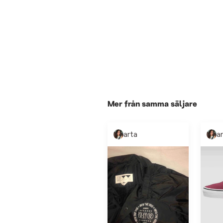
Mer från samma säljare
arta
a