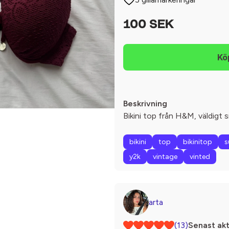
100 SEK
Beskrivning
Bikini top från H&M, väldigt s
bikini
top
bikinitop
s
y2k
vintage
vinted
arta
(13)
Senast akt