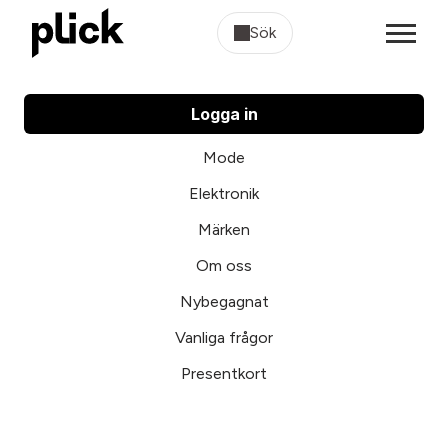
Sök
Logga in
Mode
Elektronik
Märken
Om oss
Nybegagnat
Vanliga frågor
Presentkort