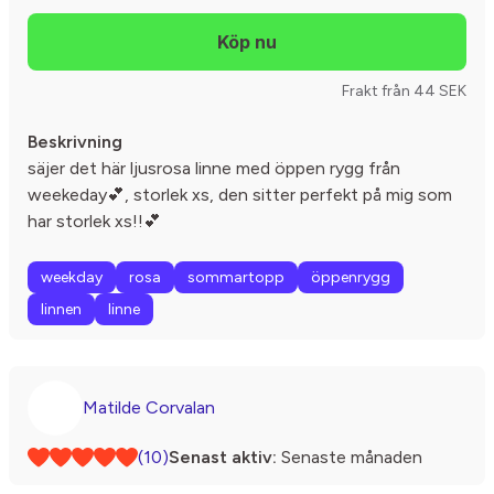
Frakt från 44 SEK
Beskrivning
säjer det här ljusrosa linne med öppen rygg från
weekeday💕, storlek xs, den sitter perfekt på mig som
har storlek xs!!💕
weekday
rosa
sommartopp
öppenrygg
linnen
linne
Matilde Corvalan
(10)
Senast aktiv:
Senaste månaden