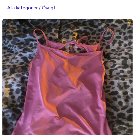
Alla kategorier
/
Övrigt