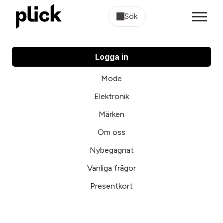
Sök
Logga in
Mode
Elektronik
Märken
Om oss
Nybegagnat
Vanliga frågor
Presentkort