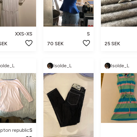
XXS-XS
S
SEK
70 SEK
25 SEK
solde_L
Isolde_L
Isolde_L
ton republic
S