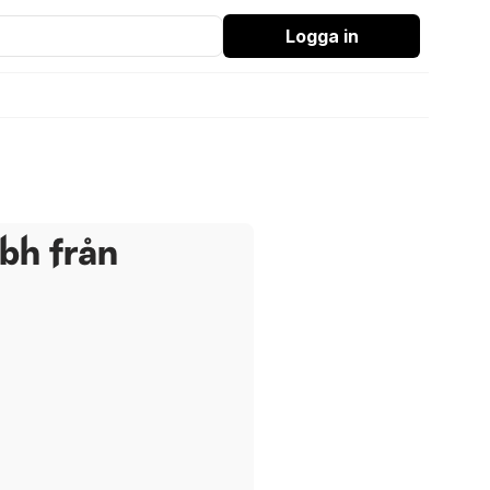
Logga in
bh från