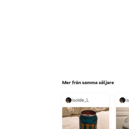
Mer från samma säljare
Isolde_L
I