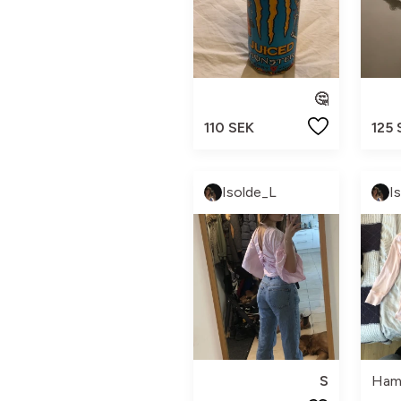
🤔
110 SEK
125 
Isolde_L
I
S
Hamp