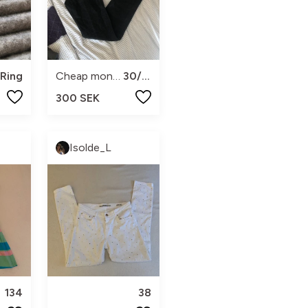
Ring
Cheap monday
30/32
300 SEK
Isolde_L
134
38