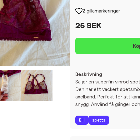
2 gillamarkeringar
25 SEK
Beskrivning
Säljer en superfin vinröd spet
Den har ett vackert spetsmö
axelband. Perfekt för att kä
snygg. Använd få gånger och 
BH
spetts