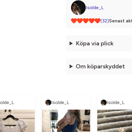
Isolde_L
(32)
Senast akt
Köpa via plick
Om köparskyddet
solde_L
Isolde_L
Isolde_L