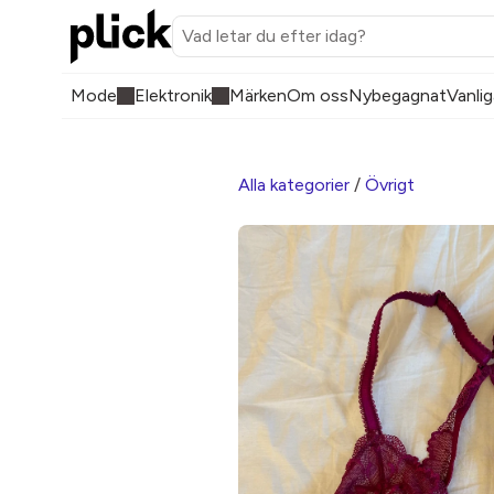
Mode
Elektronik
Märken
Om oss
Nybegagnat
Vanlig
Alla kategorier
/
Övrigt