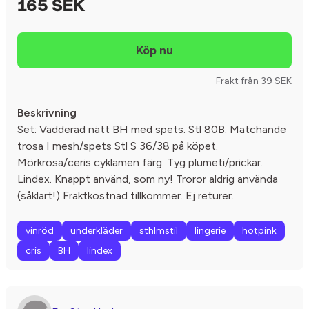
165 SEK
Frakt från 39 SEK
Beskrivning
Set: Vadderad nätt BH med spets. Stl 80B. Matchande
trosa I mesh/spets Stl S 36/38 på köpet.
Mörkrosa/ceris cyklamen färg. Tyg plumeti/prickar.
Lindex. Knappt använd, som ny! Troror aldrig använda
(såklart!) Fraktkostnad tillkommer. Ej returer.
vinröd
underkläder
sthlmstil
lingerie
hotpink
cris
BH
lindex