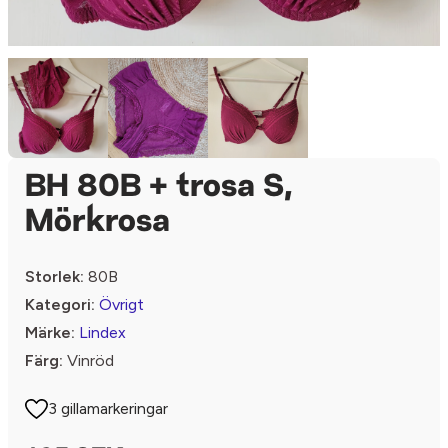
BH 80B + trosa S,
Mörkrosa
Storlek:
80B
Kategori:
Övrigt
Märke:
Lindex
Färg:
Vinröd
3 gillamarkeringar