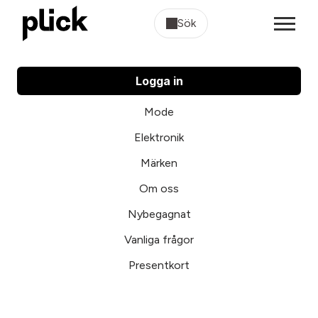
Sök
Logga in
Mode
Elektronik
Märken
Om oss
Nybegagnat
Vanliga frågor
Presentkort