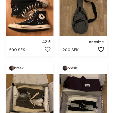
42.5
onesize
500 SEK
200 SEK
brask
brask