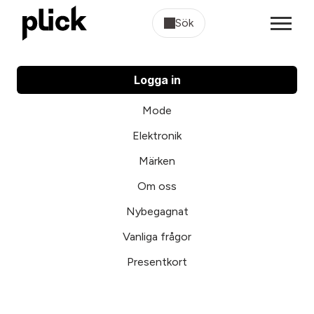
Sök
Logga in
Mode
Elektronik
Märken
Om oss
Nybegagnat
Vanliga frågor
Presentkort