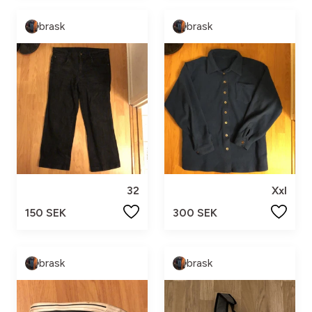
brask
brask
32
Xxl
150 SEK
300 SEK
brask
brask