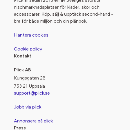
Plick är sedan 2013 en av Sveriges största
nischmarknadsplatser för kläder, skor och
accessoarer. Köp, sälj & upptäck second-hand -
bra för både miljön och din plånbok.
Hantera cookies
Cookie policy
Kontakt
Plick AB
Kungsgatan 28
753 21 Uppsala
support@plick.se
Jobb via plick
Annonsera på plick
Press