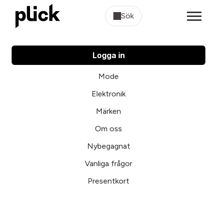
Sök
Logga in
Mode
Elektronik
Märken
Om oss
Nybegagnat
Vanliga frågor
Presentkort