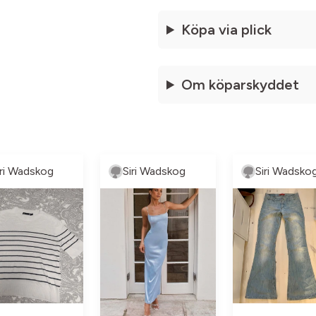
Köpa via plick
Om köparskyddet
iri Wadskog
Siri Wadskog
Siri Wadsko