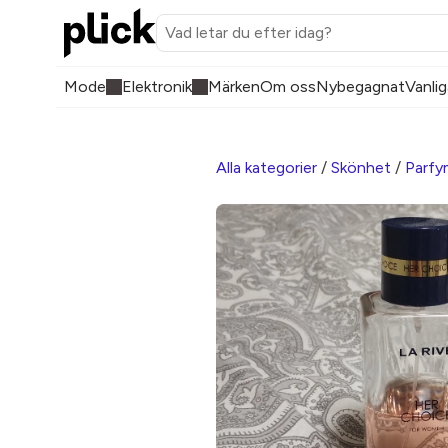
Mode
Elektronik
Märken
Om oss
Nybegagnat
Vanlig
Alla kategorier
/
Skönhet
/
Parfy