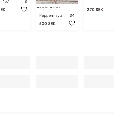
r 157
S
SEK
270 SEK
Peppermayo
34
500 SEK