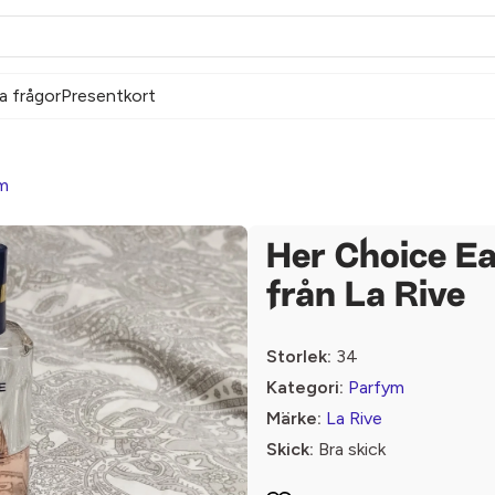
a frågor
Presentkort
m
Her Choice E
från La Rive
Storlek:
34
Kategori:
Parfym
Märke:
La Rive
Skick:
Bra skick