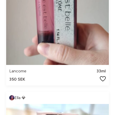
Lancome
33ml
350 SEK
Ella 💎