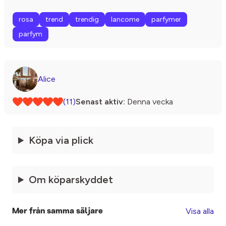
rosa
trend
trendig
lancome
parfymer
parfym
Alice
(11)
Senast aktiv:
Denna vecka
Köpa via plick
Om köparskyddet
Visa alla
Mer från samma säljare