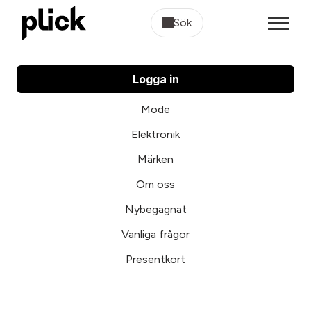
Sök
Logga in
Mode
Elektronik
Märken
Om oss
Nybegagnat
Vanliga frågor
Presentkort