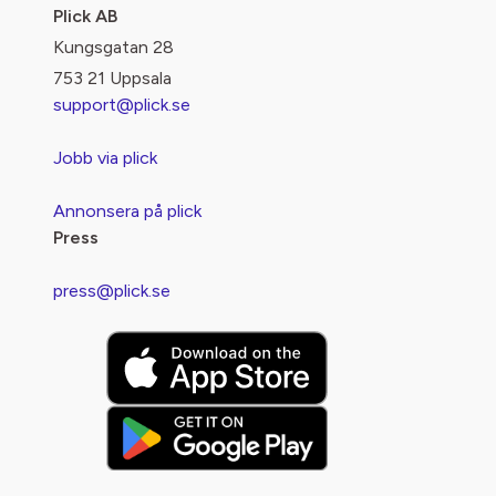
Plick AB
Kungsgatan 28
753 21 Uppsala
support@plick.se
Jobb via plick
Annonsera på plick
Press
press@plick.se