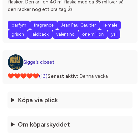
flaskor. Den är i en 40 ml flaska med ca 35 ml kvar så
den räcker nog ett bra tag 👍
parfym
fragrance
Jean Paul Gaultier
le male
grisch
laidback
valentino
one million
ysl
Sigge’s closet
(13)
Senast aktiv:
Denna vecka
Köpa via plick
Om köparskyddet