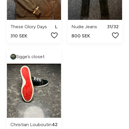
These Glory Days
L
Nudie Jeans
31/32
310 SEK
800 SEK
Sigge’s closet
Christian Louboutin
42