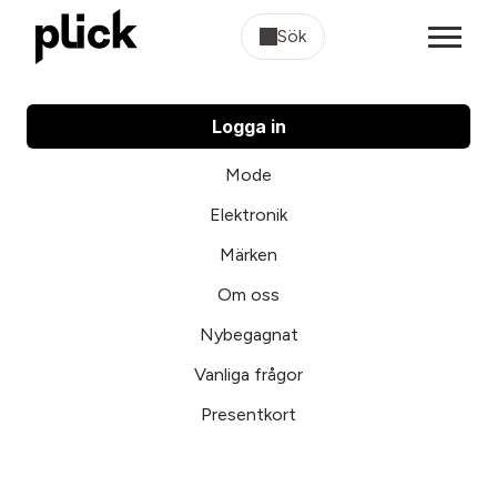
Sök
Logga in
Mode
Elektronik
Märken
Om oss
Nybegagnat
Vanliga frågor
Presentkort