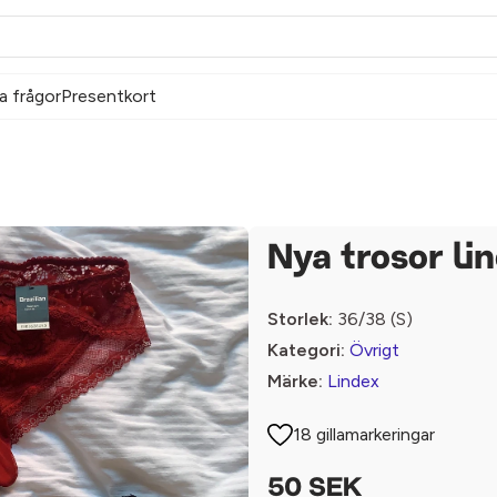
a frågor
Presentkort
Nya trosor li
Storlek:
36/38 (S)
Kategori:
Övrigt
Märke:
Lindex
18 gillamarkeringar
50 SEK