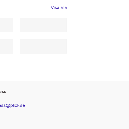
Visa alla
ess
ess@plick.se