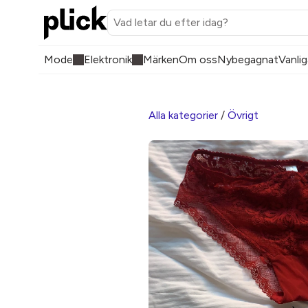
Mode
Elektronik
Märken
Om oss
Nybegagnat
Vanlig
Alla kategorier
/
Övrigt