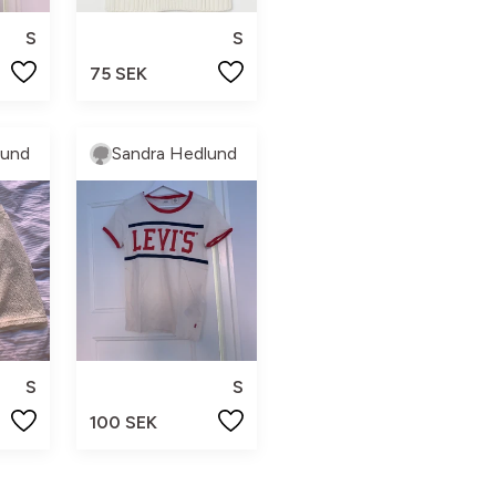
S
S
75 SEK
lund
Sandra Hedlund
S
S
100 SEK