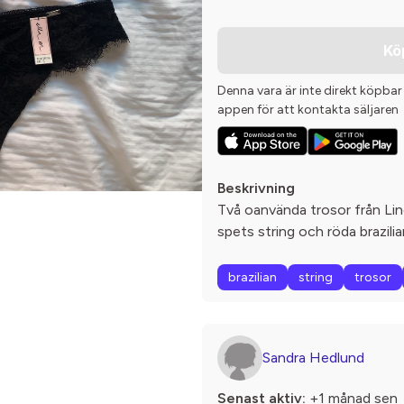
Kö
Denna vara är inte direkt köpbar
appen för att kontakta säljaren
Beskrivning
Två oanvända trosor från Lin
spets string och röda brazilia
brazilian
string
trosor
Sandra Hedlund
Senast aktiv:
+1 månad sen