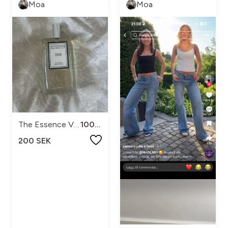
Moa
Moa
The Essence Vault
100ml
200 SEK