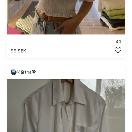
34
99 SEK
Märtha💖