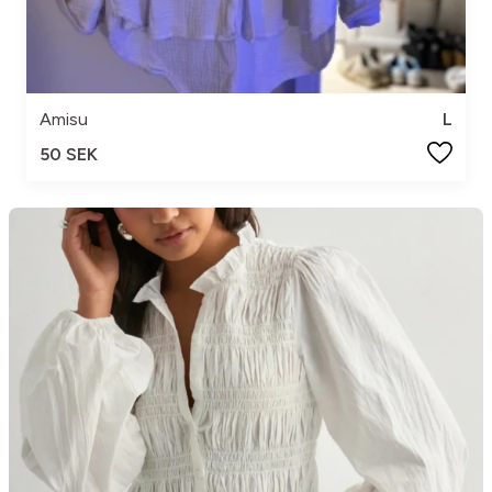
Amisu
L
50 SEK