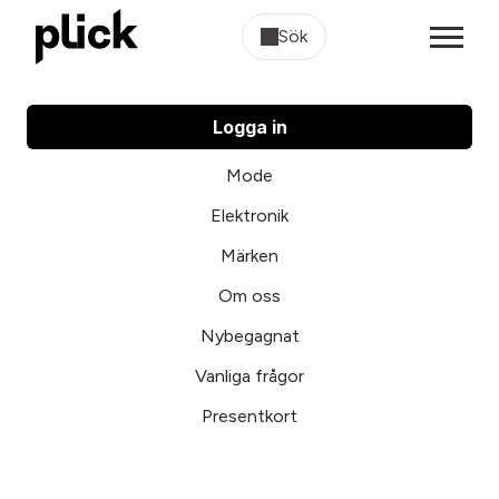
Sök
Logga in
Mode
Elektronik
Märken
Om oss
Nybegagnat
Vanliga frågor
Presentkort