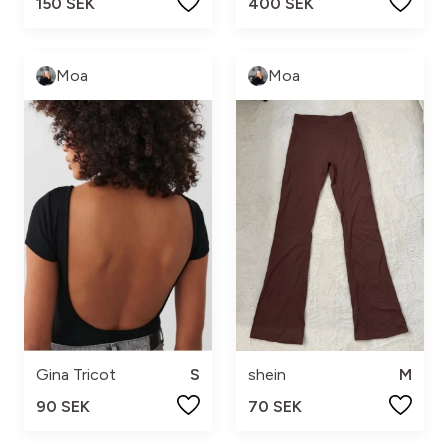
150 SEK
400 SEK
Moa
Moa
Gina Tricot
S
shein
M
90 SEK
70 SEK