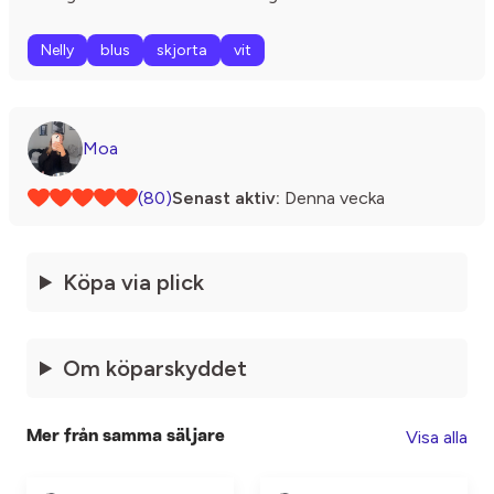
Nelly
blus
skjorta
vit
Moa
(80)
Senast aktiv:
Denna vecka
Köpa via plick
Om köparskyddet
Visa alla
Mer från samma säljare