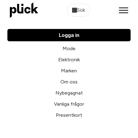
Sök
Logga in
Mode
Elektronik
Märken
Om oss
Nybegagnat
Vanliga frågor
Presentkort