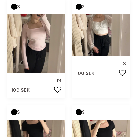
S
S
S
100 SEK
M
100 SEK
S
S