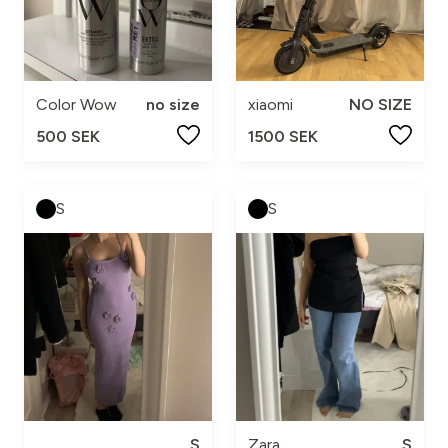
Color Wow
no size
xiaomi
NO SIZE
500 SEK
1500 SEK
S
S
S
Zara
S