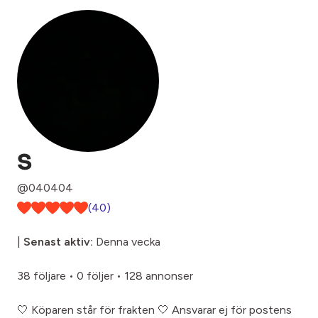
S
@040404
(40)
|
Senast aktiv:
Denna vecka
38 följare
•
0 följer
•
128 annonser
🤍 Köparen står för frakten 🤍 Ansvarar ej för postens