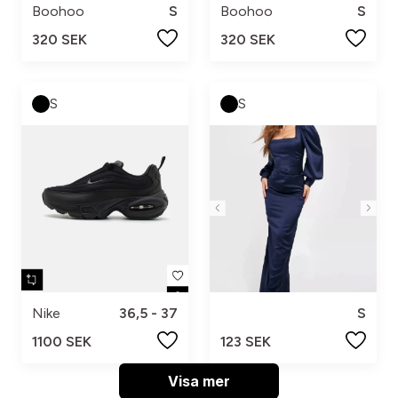
Boohoo
S
Boohoo
S
320 SEK
320 SEK
S
S
Nike
36,5 - 37
S
1100 SEK
123 SEK
Visa mer