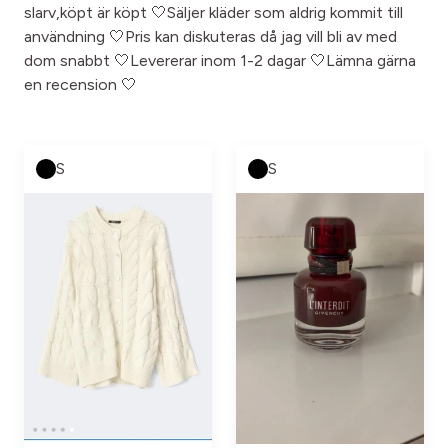
slarv,köpt är köpt 🤍Säljer kläder som aldrig kommit till
användning 🤍Pris kan diskuteras då jag vill bli av med
dom snabbt 🤍Levererar inom 1-2 dagar 🤍Lämna gärna
en recension 🤍
S
S