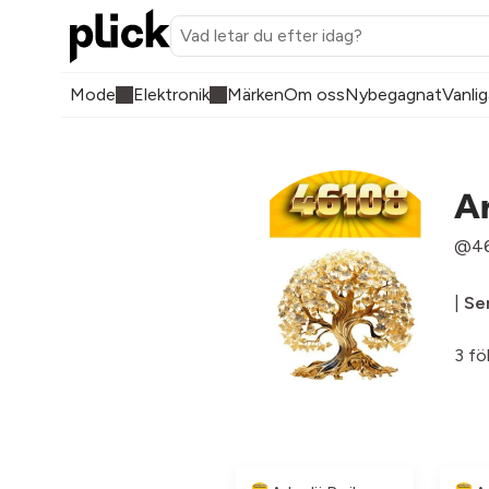
Mode
Elektronik
Märken
Om oss
Nybegagnat
Vanlig
Ar
@46
|
Sen
3 fö