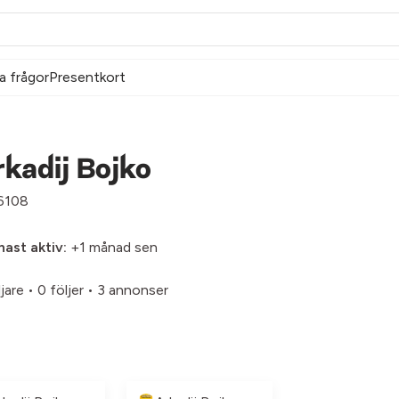
a frågor
Presentkort
kadij Bojko
108
ast aktiv:
+1 månad sen
ljare
•
0 följer
•
3 annonser