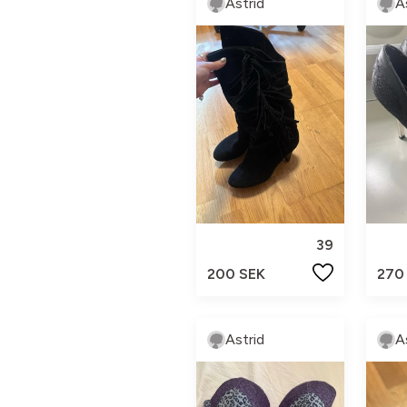
Astrid
A
39
200 SEK
270
Astrid
A