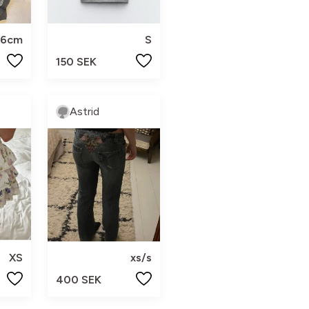
76cm
S
150 SEK
Astrid
XS
xs/s
400 SEK