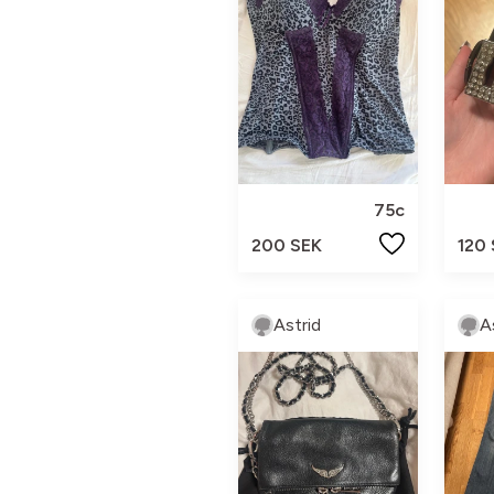
75c
200 SEK
120
Astrid
A