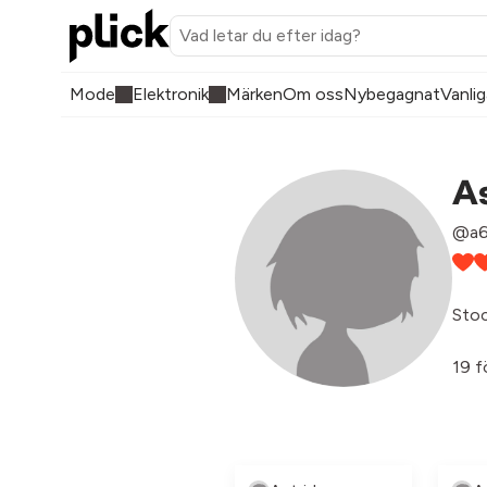
Mode
Elektronik
Märken
Om oss
Nybegagnat
Vanlig
As
@a6
Sto
19 f