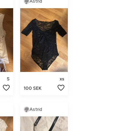
Astrid
S
xs
100 SEK
Astrid