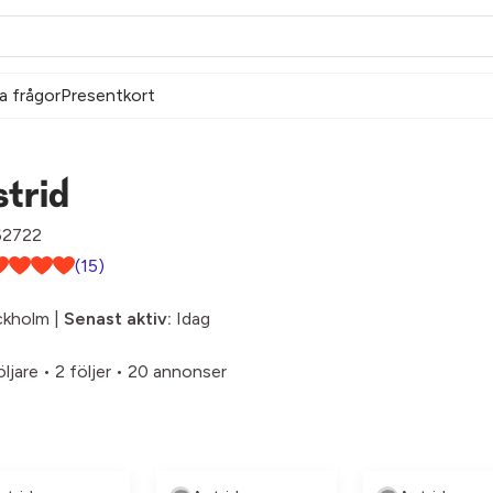
a frågor
Presentkort
trid
2722
(15)
ckholm |
Senast aktiv:
Idag
öljare
•
2 följer
•
20 annonser