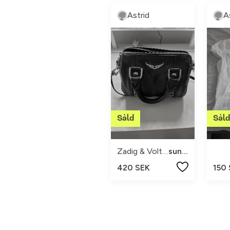
Astrid
A
Zadig & Voltaire
sunny
420 SEK
150