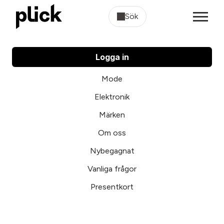
Sök
Logga in
Mode
Elektronik
Märken
Om oss
Nybegagnat
Vanliga frågor
Presentkort