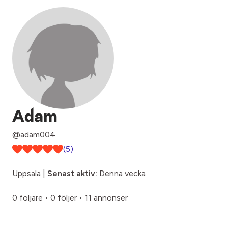
Adam
@adam004
(5)
Uppsala |
Senast aktiv:
Denna vecka
0 följare
•
0 följer
•
11 annonser