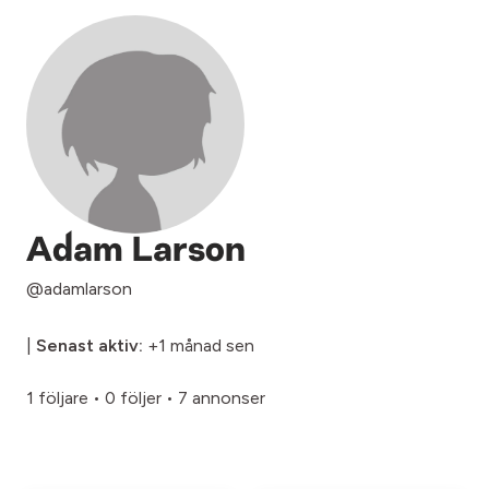
Adam Larson
@adamlarson
|
Senast aktiv:
+1 månad sen
1 följare
•
0 följer
•
7 annonser