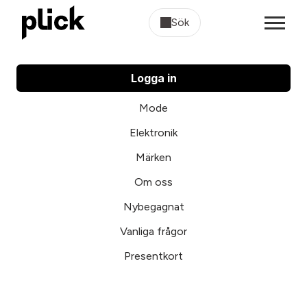
Sök
Logga in
Mode
Elektronik
Märken
Om oss
Nybegagnat
Vanliga frågor
Presentkort