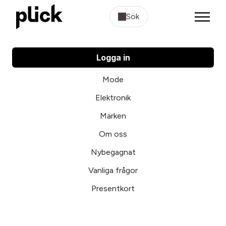
Sök
Logga in
Mode
Elektronik
Märken
Om oss
Nybegagnat
Vanliga frågor
Presentkort