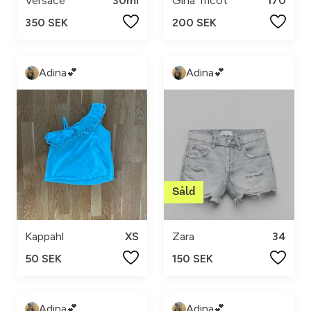
Versace
30ml
Gina Tricot
170
350 SEK
200 SEK
Adina💕
Adina💕
Kappahl
XS
Zara
34
50 SEK
150 SEK
Adina💕
Adina💕