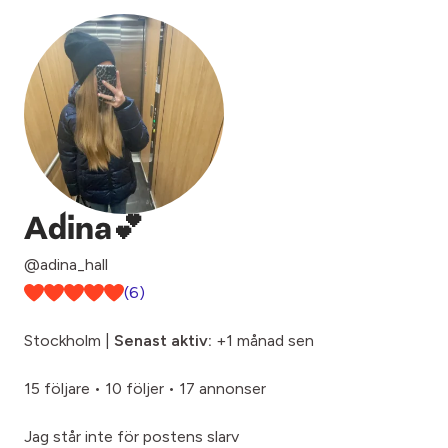
Adina💕
@adina_hall
(6)
Stockholm |
Senast aktiv:
+1 månad sen
15 följare
•
10 följer
•
17 annonser
Jag står inte för postens slarv