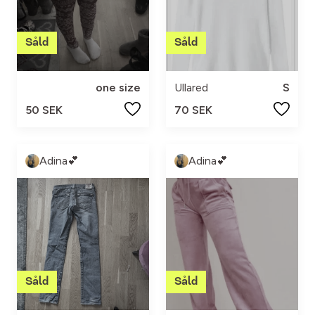
one size
Ullared
S
50 SEK
70 SEK
Adina💕
Adina💕