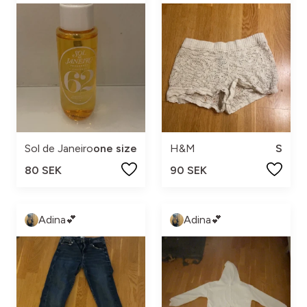
Sol de Janeiro
one size
H&M
S
80 SEK
90 SEK
Adina💕
Adina💕