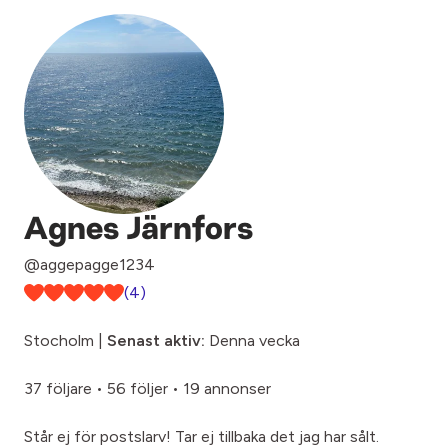
Agnes Järnfors
@aggepagge1234
(4)
Stocholm |
Senast aktiv:
Denna vecka
37 följare
•
56 följer
•
19 annonser
Står ej för postslarv! Tar ej tillbaka det jag har sålt.