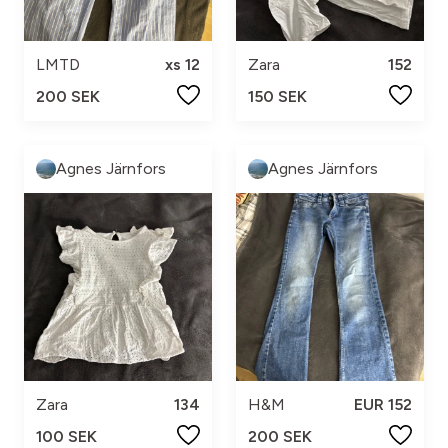
LMTD
xs 12
Zara
152
200 SEK
150 SEK
Agnes Järnfors
Agnes Järnfors
Zara
134
H&M
EUR 152
100 SEK
200 SEK