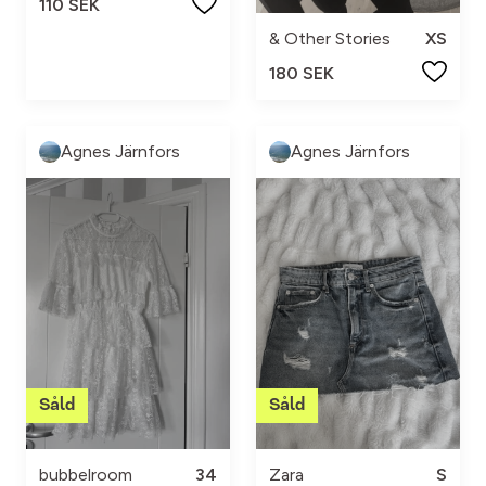
110 SEK
& Other Stories
XS
180 SEK
Agnes Järnfors
Agnes Järnfors
bubbelroom
34
Zara
S