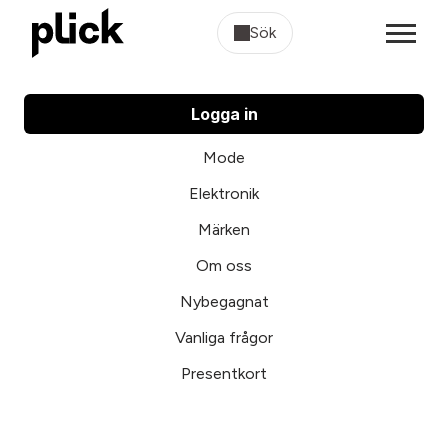
Sök
Logga in
Mode
Elektronik
Märken
Om oss
Nybegagnat
Vanliga frågor
Presentkort