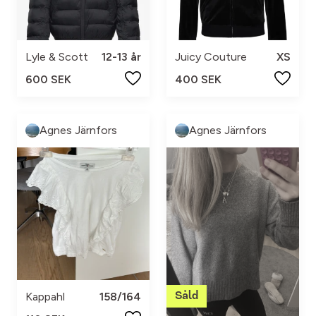
Lyle & Scott
12-13 år
Juicy Couture
XS
600 SEK
400 SEK
Agnes Järnfors
Agnes Järnfors
Kappahl
158/164