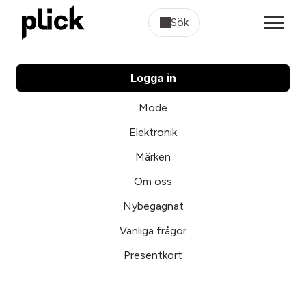
Sök
Logga in
Mode
Elektronik
Märken
Om oss
Nybegagnat
Vanliga frågor
Presentkort